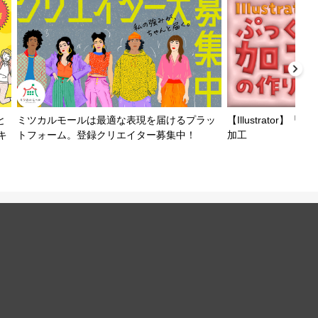
と
ミツカルモールは最適な表現を届けるプラッ
【Illustrator
キ
トフォーム。登録クリエイター募集中！
加工