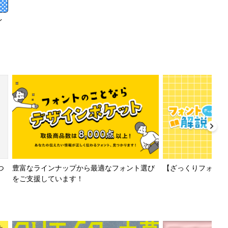
イ
【ざっくりフォント解
つ
豊富なラインナップから最適なフォント選び
をご支援しています！