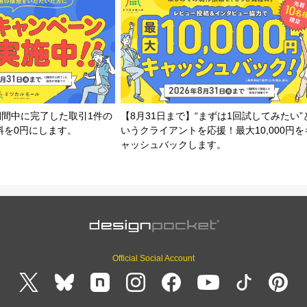
期間中に完了した取引1件の
【8月31日まで】“まずは1回試してみたい”
料を0円にします。
いうクライアントを応援！最大10,000円を
ャッシュバックします。
Official Social Account