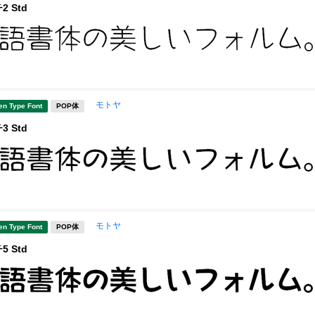
 Std
モトヤ
en Type Font
POP体
 Std
モトヤ
en Type Font
POP体
 Std