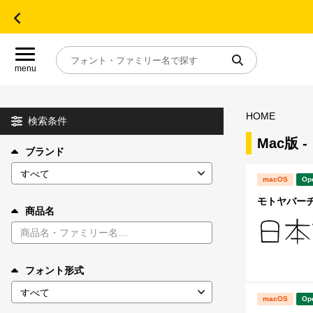
menu
HOME
目的別フォントガイド
検索条件
Mac版
ブランド
特集
macOS
Op
おすすめ
モトヤバーチ1
商品名
年間ライセンス商品
フォント形式
キャンペーン一覧
macOS
Op