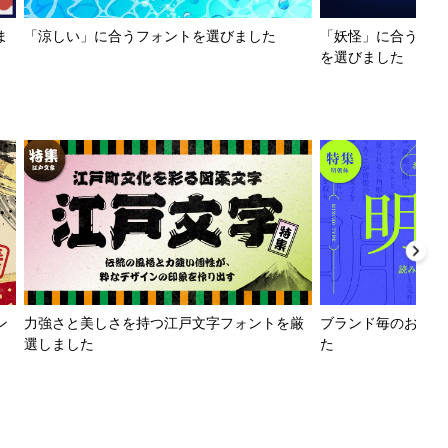
ま
「涼しい」に合うフォントを選びました
「妖怪」に合うフォ
を選びました
ン
力強さと美しさを持つ江戸文字フォントを厳
ブランド毎のおすす
選しました
た