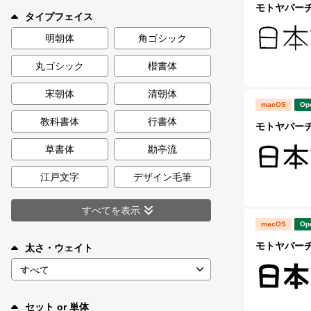
新着一覧
モトヤバーチ2
タイプフェイス
明朝体
角ゴシック
丸ゴシック
楷書体
カート
0
宋朝体
清朝体
macOS
Op
マイページ
教科書体
行書体
モトヤバーチ3
お気に入り
草書体
勘亭流
江戸文字
デザイン毛筆
ご利用ガイド
すべてを表示
macOS
Op
よくあるご質問
モトヤバーチ5
太さ・ウェイト
お問い合わせ
セット or 単体