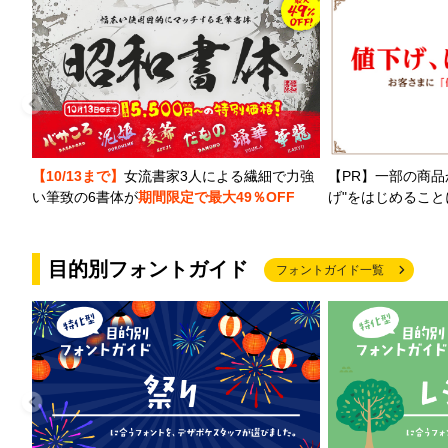
【PR】一部の商品
【10/13まで】
女流書家3人による繊細で力強
げ"をはじめるこ
い筆致の6書体が
期間限定で最大49％OFF
目的別フォントガイド
フォントガイド一覧