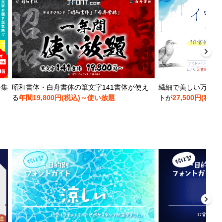
を集
昭和書体・白舟書体の筆文字141書体が使え
繊細で美しい万年筆
る
年間19,800円(税込)～使い放題
トが
27,500円(税込)