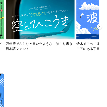
／
万年筆でさらりと書いたような、はしり書き
鈴木メモの「波とか
日本語フォント
モアのある手書きフ