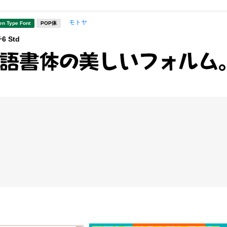
モトヤ
en Type Font
POP体
 Std