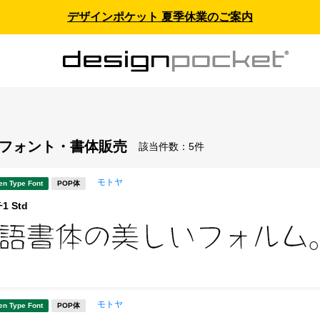
デザインポケット 夏季休業のご案内
 - フォント・書体販売
該当件数：
5件
モトヤ
en Type Font
POP体
 Std
モトヤ
en Type Font
POP体