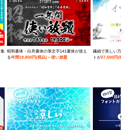
を集
昭和書体・白舟書体の筆文字141書体が使え
繊細で美しい万年筆
る
年間19,800円(税込)～使い放題
トが
27,500円(税込)