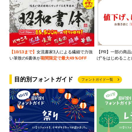
【PR】一部の商品
【10/13まで】
女流書家3人による繊細で力強
げ"をはじめるこ
い筆致の6書体が
期間限定で最大49％OFF
目的別フォントガイド
フォントガイド一覧