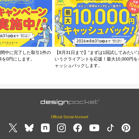
期間中に完了した取引1件の
【8月31日まで】“まずは1回試してみたい”
料を0円にします。
いうクライアントを応援！最大10,000円を
ャッシュバックします。
Official Social Account