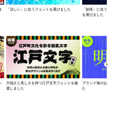
ま
「涼しい」に合うフォントを選びました
「妖怪」に合うフォ
を選びました
ン
力強さと美しさを持つ江戸文字フォントを厳
ブランド毎のおすす
選しました
た