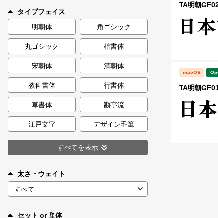
新着一覧
TA明朝GF02 
タイプフェイス
明朝体
角ゴシック
丸ゴシック
楷書体
カート
0
宋朝体
清朝体
macOS
Op
マイページ
教科書体
行書体
TA明朝GF01 
お気に入り
草書体
勘亭流
江戸文字
デザイン毛筆
ご利用ガイド
すべてを表示
よくあるご質問
太さ・ウェイト
お問い合わせ
セット or 単体