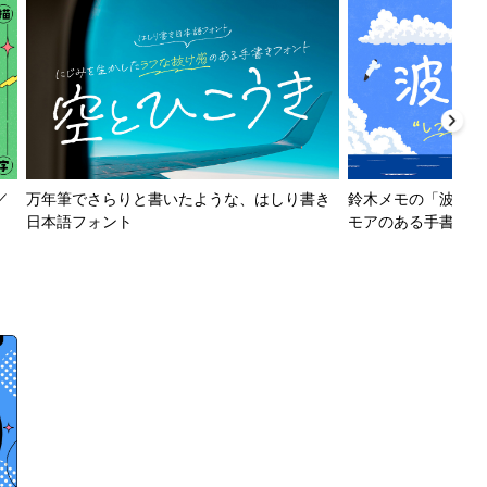
／
万年筆でさらりと書いたような、はしり書き
鈴木メモの「波とか
日本語フォント
モアのある手書きフ