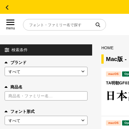
menu
HOME
目的別フォントガイド
検索条件
Mac版
ブランド
特集
macOS
Op
おすすめ
TA明朝GF03 
商品名
年間ライセンス商品
フォント形式
キャンペーン一覧
macOS
Op