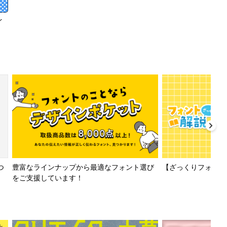
イ
【ざっくりフォント解
つ
豊富なラインナップから最適なフォント選び
をご支援しています！