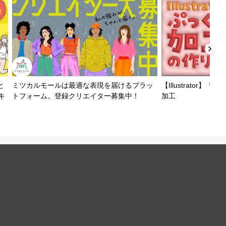
と
ミツカルモールは最適な表現を届けるプラッ
【Illustrator
キ
トフォーム。登録クリエイター募集中！
加工