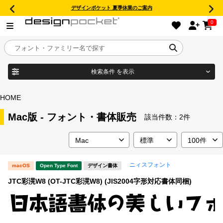
デザインポケット 夏季休業のご案内
0
検索条件
を表示
目的別フォントガイド
ブランド
HOME
特集
Mac版 - フォント・書体販売
該当件数：
2件
商品名
おすすめ
ニィスフォント
macOS
Open Type Font
デザイン書体
年間ライセンス商品
フォント形式
JTC彩滉W8 (OT-JTC彩滉W8) (JIS2004字形対応書体同梱)
キャンペーン一覧
タイプフェイス