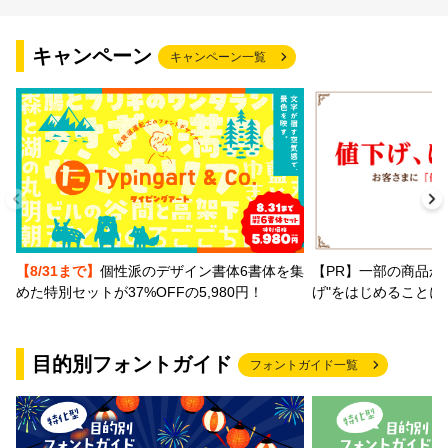
文字種類
キャンペーン
キャンペーン一覧
価格帯
〜
リセット
検索
【PR】一部の商品か
【8/31まで】
個性派のデザイン書体6書体を集
げ"をはじめることに
めた特別セットが37%OFFの5,980円！
目的別フォントガイド
フォントガイド一覧