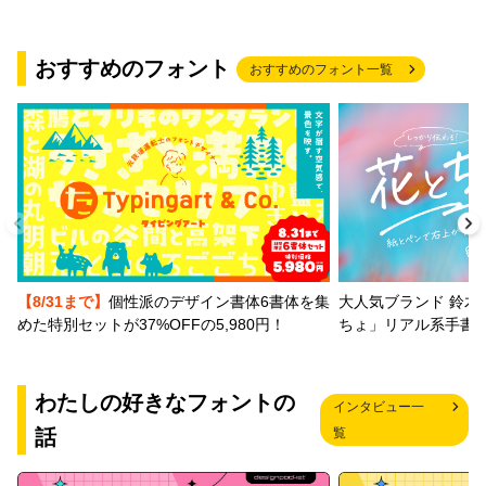
おすすめのフォント
おすすめのフォント一覧
【8/31まで】
個性派のデザイン書体6書体を集
大人気ブランド 鈴木
めた特別セットが37%OFFの5,980円！
ちょ」リアル系手書
わたしの好きなフォントの
インタビュー一
話
覧