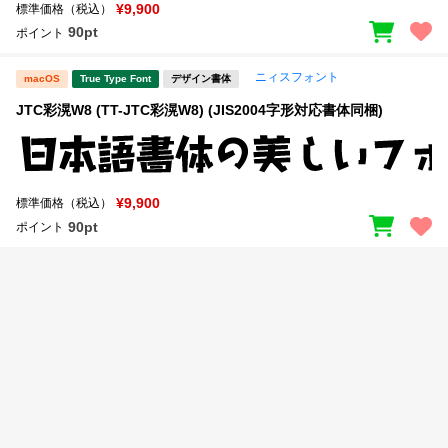
新着一覧
¥9,900
標準価格（税込）
明朝体
角ゴシック
90pt
ポイント
丸ゴシック
楷書体
ニィスフォント
macOS
True Type Font
デザイン書体
カート
0
宋朝体
清朝体
JTC彩滉W8 (TT-JTC彩滉W8) (JIS2004字形対応書体同梱)
教科書体
行書体
マイページ
草書体
勘亭流
¥9,900
標準価格（税込）
お気に入り
江戸文字
デザイン毛筆
90pt
ポイント
すべてを表示
ご利用ガイド
太さ・ウェイト
よくあるご質問
お問い合わせ
セット or 単体