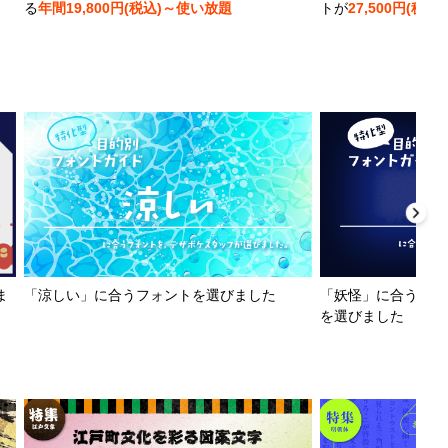
る
年間19,800円(税込)～使い放題
トが
27,500円(税込)
ま
「涼しい」に合うフォントを選びました
「妖怪」に合うフォ
を選びました