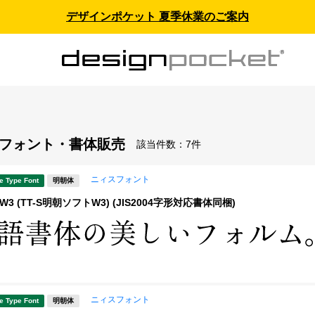
デザインポケット 夏季休業のご案内
 - フォント・書体販売
該当件数：
7件
ニィスフォント
e Type Font
明朝体
3 (TT-S明朝ソフトW3) (JIS2004字形対応書体同梱)
ニィスフォント
e Type Font
明朝体