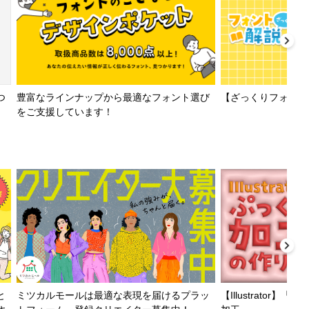
【ざっくりフォント解
つ
豊富なラインナップから最適なフォント選び
をご支援しています！
と
ミツカルモールは最適な表現を届けるプラッ
【Illustrator