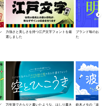
ン
力強さと美しさを持つ江戸文字フォントを厳
ブランド毎のおすす
選しました
た
／
万年筆でさらりと書いたような、はしり書き
鈴木メモの「波とか