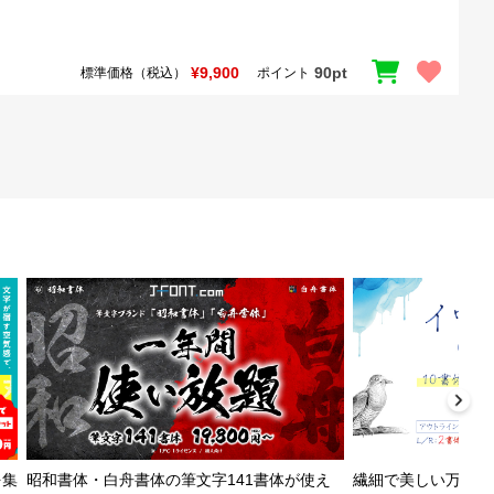
¥9,900
90pt
標準価格（税込）
ポイント
を集
昭和書体・白舟書体の筆文字141書体が使え
繊細で美しい万年筆