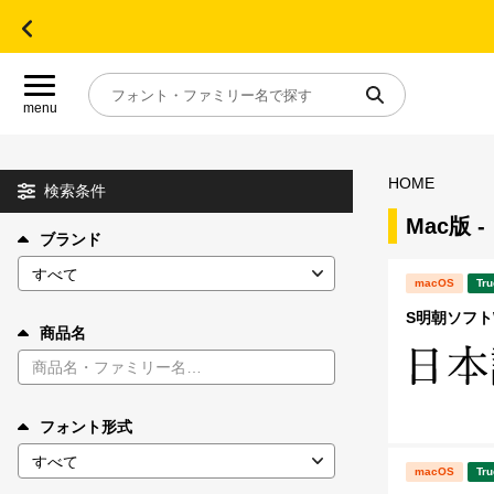
menu
HOME
目的別フォントガイド
検索条件
Mac版
ブランド
特集
macOS
Tru
おすすめ
S明朝ソフトW
商品名
年間ライセンス商品
フォント形式
キャンペーン一覧
macOS
Tru