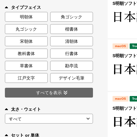
新着一覧
S明朝ソフトW
タイプフェイス
明朝体
角ゴシック
丸ゴシック
楷書体
カート
0
宋朝体
清朝体
macOS
Tru
マイページ
教科書体
行書体
S明朝ソフトW
お気に入り
草書体
勘亭流
江戸文字
デザイン毛筆
ご利用ガイド
すべてを表示
macOS
Tru
よくあるご質問
S明朝ソフトW
太さ・ウェイト
お問い合わせ
セット or 単体