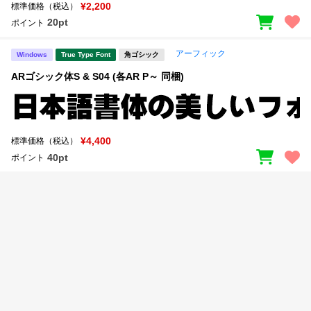
新着一覧
¥2,200
標準価格（税込）
明朝体
角ゴシック
20pt
ポイント
丸ゴシック
楷書体
アーフィック
Windows
True Type Font
角ゴシック
カート
0
宋朝体
清朝体
ARゴシック体S & S04 (各AR P～ 同梱)
教科書体
行書体
マイページ
草書体
勘亭流
¥4,400
標準価格（税込）
お気に入り
江戸文字
デザイン毛筆
40pt
ポイント
すべてを表示
ご利用ガイド
太さ・ウェイト
よくあるご質問
お問い合わせ
セット or 単体