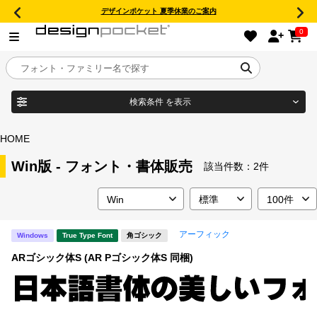
デザインポケット 夏季休業のご案内
0
検索条件
を表示
目的別フォントガイド
ブランド
HOME
特集
Win版 - フォント・書体販売
該当件数：
2件
商品名
おすすめ
アーフィック
Windows
True Type Font
角ゴシック
年間ライセンス商品
フォント形式
ARゴシック体S (AR Pゴシック体S 同梱)
キャンペーン一覧
タイプフェイス