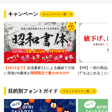
文字種類
キャンペーン
キャンペーン一覧
価格帯
〜
リセット
検索
【PR】一部の商品か
【10/13まで】
女流書家3人による繊細で力強
げ"をはじめることに
い筆致の6書体が
期間限定で最大49％OFF
目的別フォントガイド
フォントガイド一覧