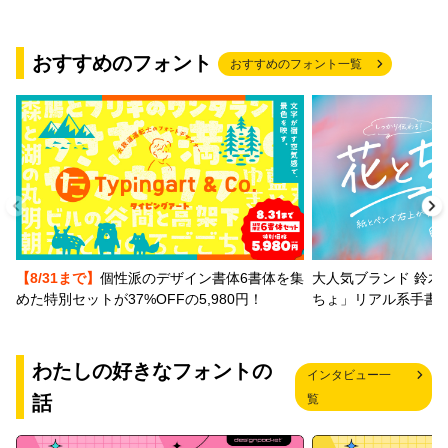
おすすめのフォント
おすすめのフォント一覧
【8/31まで】
個性派のデザイン書体6書体を集
大人気ブランド 鈴木
めた特別セットが37%OFFの5,980円！
ちょ」リアル系手書
わたしの好きなフォントの
インタビュー一
話
覧