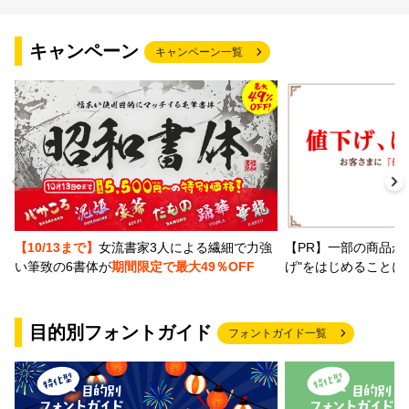
文字種類
キャンペーン
キャンペーン一覧
価格帯
〜
リセット
検索
【PR】一部の商品か
【10/13まで】
女流書家3人による繊細で力強
げ"をはじめることに
い筆致の6書体が
期間限定で最大49％OFF
目的別フォントガイド
フォントガイド一覧