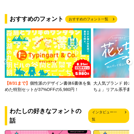
おすすめのフォント
おすすめのフォント一覧
【8/31まで】
個性派のデザイン書体6書体を集
大人気ブランド 鈴木
めた特別セットが37%OFFの5,980円！
ちょ」リアル系手書
わたしの好きなフォントの
インタビュー一
話
覧