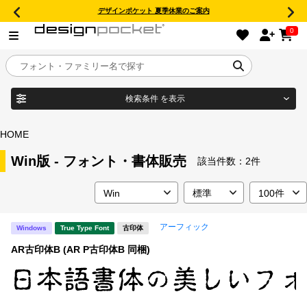
デザインポケット 夏季休業のご案内
0
検索条件
を表示
目的別フォントガイド
ブランド
HOME
特集
Win版 - フォント・書体販売
該当件数：
2件
商品名
おすすめ
アーフィック
Windows
True Type Font
古印体
年間ライセンス商品
フォント形式
AR古印体B (AR P古印体B 同梱)
キャンペーン一覧
タイプフェイス