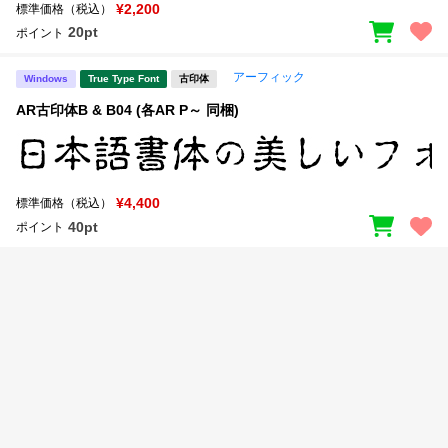
新着一覧
¥2,200
標準価格（税込）
明朝体
角ゴシック
20pt
ポイント
丸ゴシック
楷書体
アーフィック
Windows
True Type Font
古印体
カート
0
宋朝体
清朝体
AR古印体B & B04 (各AR P～ 同梱)
教科書体
行書体
マイページ
草書体
勘亭流
¥4,400
標準価格（税込）
お気に入り
江戸文字
デザイン毛筆
40pt
ポイント
すべてを表示
ご利用ガイド
太さ・ウェイト
よくあるご質問
お問い合わせ
セット or 単体