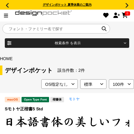
デザインポケット 夏季休業のご案内
0
検索条件
を表示
目的別フォントガイド
ブランド
HOME
特集
デザインポケット
該当件数：
2件
商品名
おすすめ
モトヤ
macOS
Open Type Font
楷書体
年間ライセンス商品
フォント形式
Sモトヤ正楷書5 Std
キャンペーン一覧
タイプフェイス