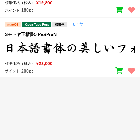
新着一覧
¥19,800
標準価格（税込）
明朝体
角ゴシック
180pt
ポイント
丸ゴシック
楷書体
モトヤ
macOS
Open Type Font
楷書体
カート
0
宋朝体
清朝体
Sモトヤ正楷書5 Pro/ProN
教科書体
行書体
マイページ
草書体
勘亭流
¥22,000
標準価格（税込）
お気に入り
江戸文字
デザイン毛筆
200pt
ポイント
すべてを表示
ご利用ガイド
太さ・ウェイト
よくあるご質問
お問い合わせ
セット or 単体