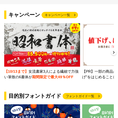
文字種類
キャンペーン
キャンペーン一覧
価格帯
〜
リセット
検索
【PR】一部の商品か
【10/13まで】
女流書家3人による繊細で力強
げ"をはじめることに
い筆致の6書体が
期間限定で最大49％OFF
目的別フォントガイド
フォントガイド一覧