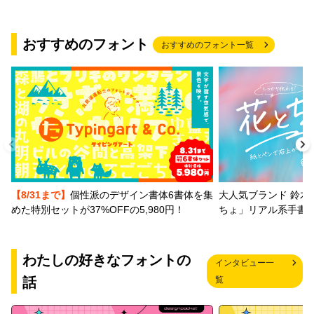
おすすめのフォント
おすすめのフォント一覧
【8/31まで】
個性派のデザイン書体6書体を集
大人気ブランド 鈴木
めた特別セットが37%OFFの5,980円！
ちょ」リアル系手書
わたしの好きなフォントの
インタビュー一
話
覧