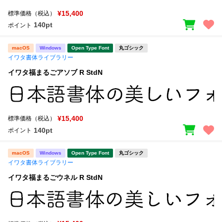
新着一覧
明朝体
角ゴシック
¥15,400
標準価格（税込）
140pt
ポイント
丸ゴシック
楷書体
カート
macOS
Windows
Open Type Font
丸ゴシック
0
宋朝体
清朝体
イワタ書体ライブラリー
教科書体
行書体
イワタ福まるごアソブ R StdN
マイページ
草書体
勘亭流
お気に入り
江戸文字
デザイン毛筆
¥15,400
標準価格（税込）
140pt
ポイント
すべてを表示
ご利用ガイド
macOS
Windows
Open Type Font
丸ゴシック
太さ・ウェイト
よくあるご質問
イワタ書体ライブラリー
イワタ福まるごウネル R StdN
お問い合わせ
セット or 単体