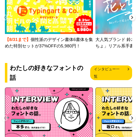
【8/31まで】
個性派のデザイン書体6書体を集
大人気ブランド 鈴木
めた特別セットが37%OFFの5,980円！
ちょ」リアル系手書
わたしの好きなフォントの
インタビュー一
話
覧