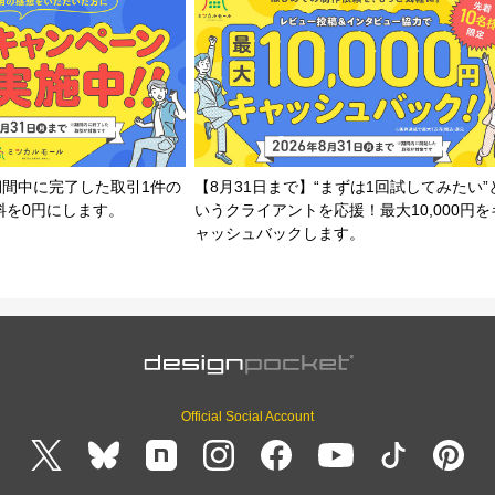
期間中に完了した取引1件の
【8月31日まで】“まずは1回試してみたい”
料を0円にします。
いうクライアントを応援！最大10,000円を
ャッシュバックします。
Official Social Account