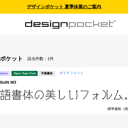
デザインポケット 夏季休業のご案内
ポケット
該当件数：
1件
ダイナフォント
ndows
Open Type Font
字幕書体
tdN W3
標準価格（税