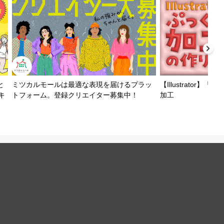
と
ミツカルモールは最適な表現を届けるプラッ
【Illustrator
キ
トフォーム。登録クリエイター募集中！
加工