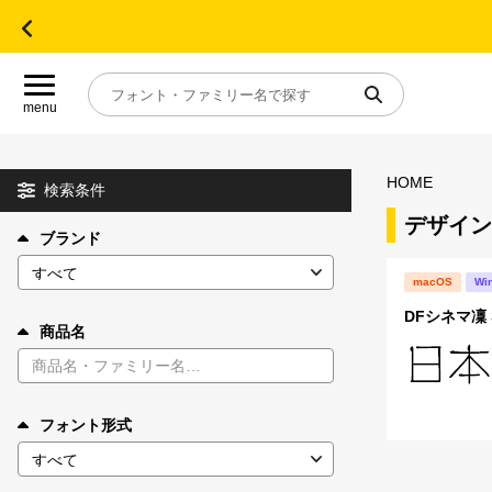
menu
HOME
目的別フォントガイド
検索条件
デザイン
ブランド
特集
macOS
Wi
おすすめ
DFシネマ凜 S
商品名
年間ライセンス商品
フォント形式
キャンペーン一覧