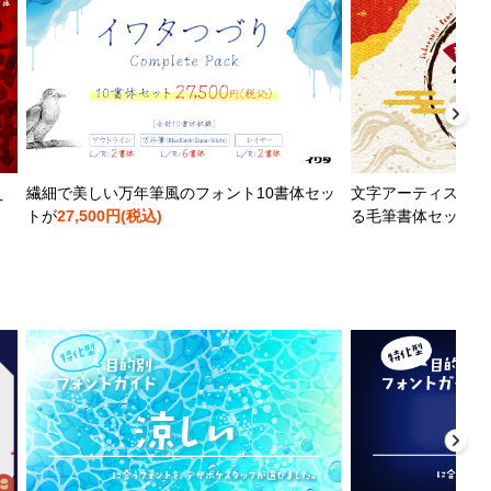
え
繊細で美しい万年筆風のフォント10書体セッ
文字アーティストと
トが
27,500円(税込)
る毛筆書体セットが