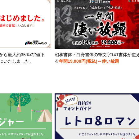
から最大約35％の"値下
昭和書体・白舟書体の筆文字141書体が使
とにいたしました。
る
年間19,800円(税込)～使い放題