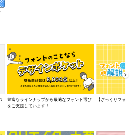
イ
【ざっくりフォント解
つ
豊富なラインナップから最適なフォント選び
をご支援しています！