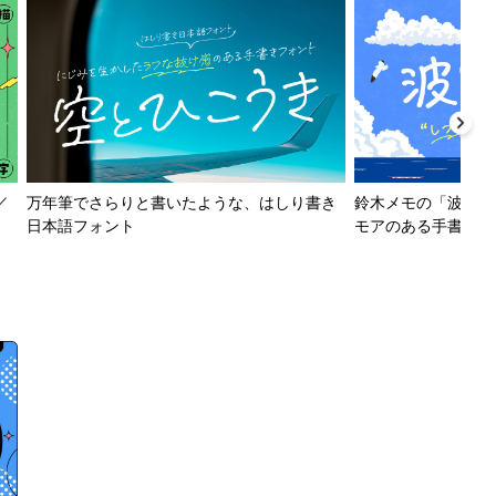
／
万年筆でさらりと書いたような、はしり書き
鈴木メモの「波とか
日本語フォント
モアのある手書きフ