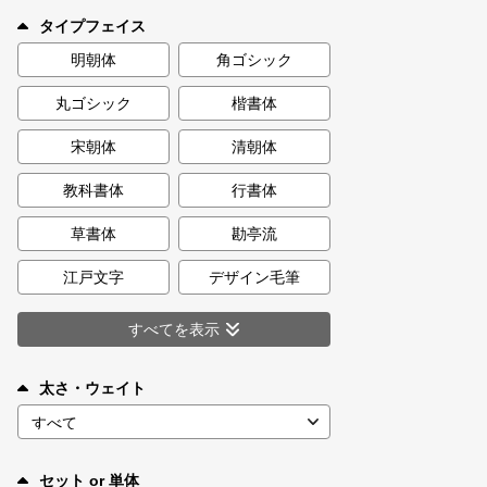
新着一覧
タイプフェイス
明朝体
角ゴシック
丸ゴシック
楷書体
カート
0
宋朝体
清朝体
マイページ
教科書体
行書体
お気に入り
草書体
勘亭流
江戸文字
デザイン毛筆
ご利用ガイド
すべてを表示
よくあるご質問
太さ・ウェイト
お問い合わせ
セット or 単体