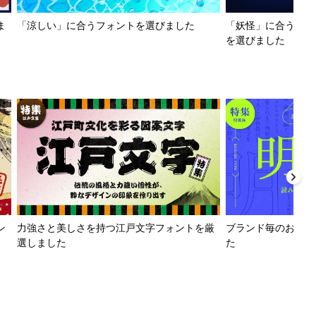
ま
「涼しい」に合うフォントを選びました
「妖怪」に合うフォ
を選びました
ン
力強さと美しさを持つ江戸文字フォントを厳
ブランド毎のおすす
選しました
た