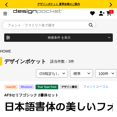
デザインポケット 夏季休業のご案内
0
検索条件
を表示
目的別フォントガイド
ブランド
HOME
特集
デザインポケット
該当件数：
3件
商品名
おすすめ
フォントユーコム
macOS
Windows
True Type Font
デザイン書体
年間ライセンス商品
フォント形式
AFSセリフゴシック 2書体セット
キャンペーン一覧
タイプフェイス