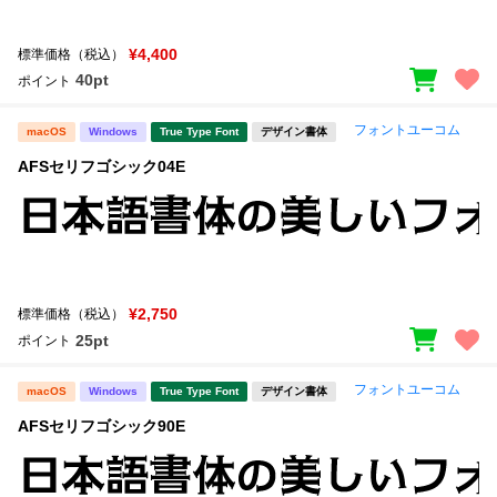
新着一覧
明朝体
角ゴシック
¥4,400
標準価格（税込）
丸ゴシック
楷書体
40pt
ポイント
カート
0
宋朝体
清朝体
フォントユーコム
macOS
Windows
True Type Font
デザイン書体
教科書体
行書体
AFSセリフゴシック04E
マイページ
草書体
勘亭流
お気に入り
江戸文字
デザイン毛筆
すべてを表示
ご利用ガイド
¥2,750
標準価格（税込）
25pt
ポイント
太さ・ウェイト
よくあるご質問
フォントユーコム
macOS
Windows
True Type Font
デザイン書体
AFSセリフゴシック90E
お問い合わせ
セット or 単体