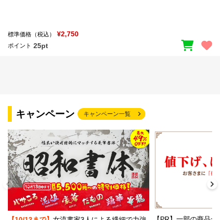
文字種類
¥2,750
標準価格（税込）
25pt
ポイント
価格帯
〜
リセット
検索
キャンペーン
キャンペーン一覧
【PR】一部の商品か
【10/13まで】
女流書家3人による繊細で力強