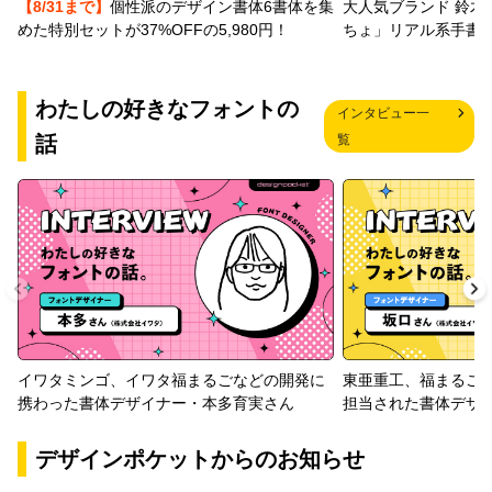
【8/31まで】
個性派のデザイン書体6書体を集
大人気ブランド 鈴木
めた特別セットが37%OFFの5,980円！
ちょ」リアル系手書
わたしの好きなフォントの
インタビュー一
話
覧
イワタミンゴ、イワタ福まるごなどの開発に
東亜重工、福まるご
携わった書体デザイナー・本多育実さん
担当された書体デザ
デザインポケットからのお知らせ