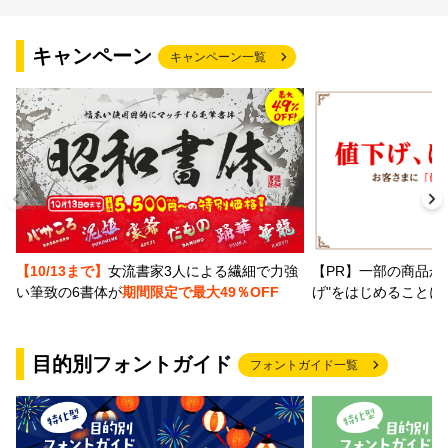
文字種類
キャンペーン
キャンペーン一覧
価格帯
〜
リセット
検索
【PR】一部の商品か
【10/13まで】
女流書家3人による繊細で力強
げ"をはじめることに
い筆致の6書体が
期間限定で最大49％OFF
目的別フォントガイド
フォントガイド一覧