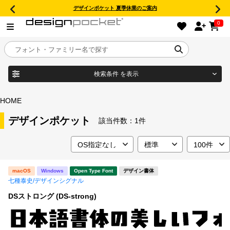
デザインポケット 夏季休業のご案内
0
検索条件
を表示
目的別フォントガイド
ブランド
HOME
特集
デザインポケット
該当件数：
1件
商品名
おすすめ
macOS
Windows
Open Type Font
デザイン書体
年間ライセンス商品
七種泰史/デザインシグナル
フォント形式
DSストロング (DS-strong)
キャンペーン一覧
タイプフェイス