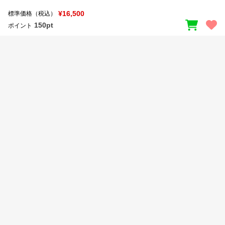
新着一覧
明朝体
角ゴシック
¥16,500
標準価格（税込）
150pt
ポイント
丸ゴシック
楷書体
カート
0
宋朝体
清朝体
教科書体
行書体
マイページ
草書体
勘亭流
お気に入り
江戸文字
デザイン毛筆
すべてを表示
ご利用ガイド
太さ・ウェイト
よくあるご質問
お問い合わせ
セット or 単体