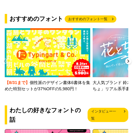
おすすめのフォント
おすすめのフォント一覧
【8/31まで】
個性派のデザイン書体6書体を集
大人気ブランド 鈴木
めた特別セットが37%OFFの5,980円！
ちょ」リアル系手書
わたしの好きなフォントの
インタビュー一
話
覧