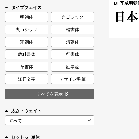
新着一覧
DF平成明朝体 
タイプフェイス
明朝体
角ゴシック
丸ゴシック
楷書体
カート
0
宋朝体
清朝体
マイページ
教科書体
行書体
お気に入り
草書体
勘亭流
江戸文字
デザイン毛筆
ご利用ガイド
すべてを表示
よくあるご質問
太さ・ウェイト
お問い合わせ
セット or 単体