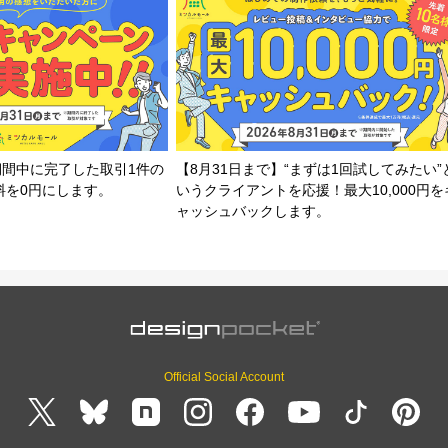
期間中に完了した取引1件の
【8月31日まで】“まずは1回試してみたい”
料を0円にします。
いうクライアントを応援！最大10,000円を
ャッシュバックします。
Official Social Account