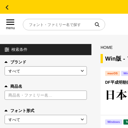
menu
HOME
目的別フォントガイド
検索条件
Win版 
ブランド
特集
macOS
Wi
おすすめ
DF平成明朝体
商品名
年間ライセンス商品
フォント形式
キャンペーン一覧
Windows
T