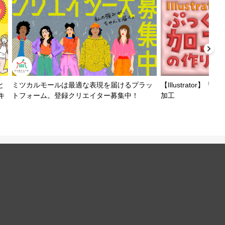
と
ミツカルモールは最適な表現を届けるプラッ
【Illustrator
キ
トフォーム。登録クリエイター募集中！
加工