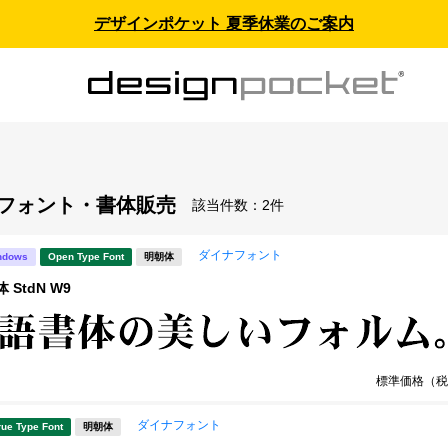
デザインポケット 夏季休業のご案内
- フォント・書体販売
該当件数：
2件
ダイナフォント
ndows
Open Type Font
明朝体
 StdN W9
標準価格（税
ダイナフォント
rue Type Font
明朝体