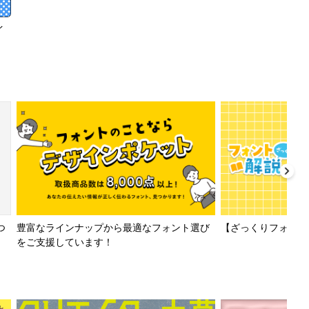
イ
【ざっくりフォント解
つ
豊富なラインナップから最適なフォント選び
をご支援しています！