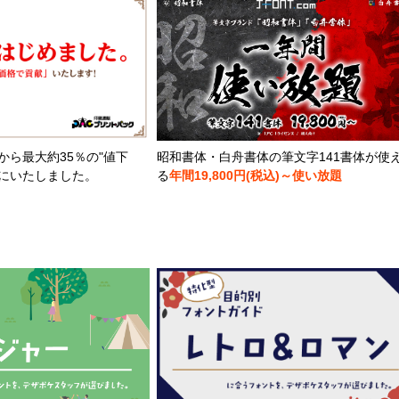
から最大約35％の"値下
昭和書体・白舟書体の筆文字141書体が使
とにいたしました。
る
年間19,800円(税込)～使い放題