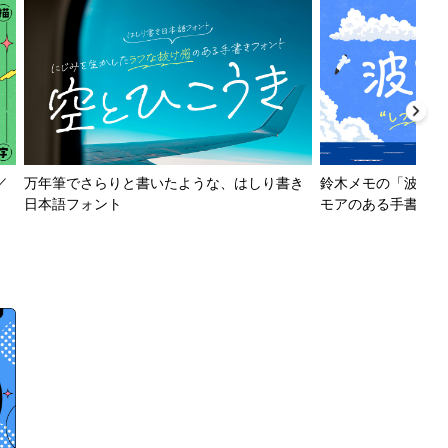
／
万年筆でさらりと書いたような、はしり書き
鈴木メモの「波とか
日本語フォント
モアのある手書きフ