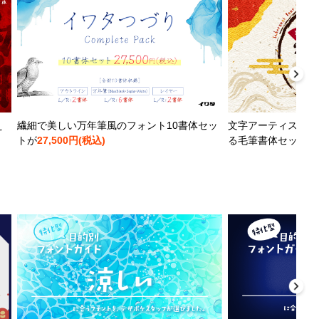
え
繊細で美しい万年筆風のフォント10書体セッ
文字アーティストと
トが
27,500円(税込)
る毛筆書体セットが