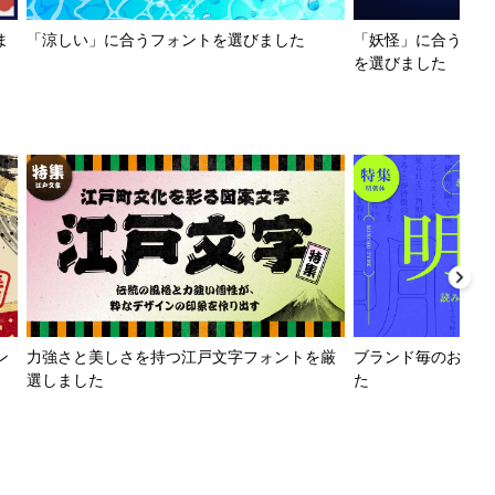
ま
「涼しい」に合うフォントを選びました
「妖怪」に合うフォ
を選びました
ン
力強さと美しさを持つ江戸文字フォントを厳
ブランド毎のおすす
選しました
た