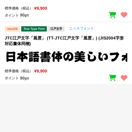
新着一覧
明朝体
角ゴシック
¥9,900
標準価格（税込）
90pt
ポイント
丸ゴシック
楷書体
ニィスフォント
カート
0
macOS
True Type Font
江戸文字
宋朝体
清朝体
JTC江戸文字「風雲」 (TT-JTC江戸文字「風雲」) (JIS2004字形
教科書体
行書体
対応書体同梱)
マイページ
草書体
勘亭流
お気に入り
江戸文字
デザイン毛筆
¥9,900
標準価格（税込）
90pt
ポイント
すべてを表示
ご利用ガイド
太さ・ウェイト
よくあるご質問
お問い合わせ
セット or 単体