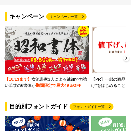
文字種類
キャンペーン
キャンペーン一覧
価格帯
〜
リセット
検索
【PR】一部の商品か
【10/13まで】
女流書家3人による繊細で力強
げ"をはじめることに
い筆致の6書体が
期間限定で最大49％OFF
目的別フォントガイド
フォントガイド一覧