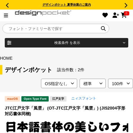
デザインポケット 夏季休業のご案内
0
検索条件
を表示
目的別フォントガイド
ブランド
HOME
特集
デザインポケット
該当件数：
2件
商品名
おすすめ
ニィスフォント
macOS
Open Type Font
江戸文字
年間ライセンス商品
フォント形式
JTC江戸文字「風雲」 (OT-JTC江戸文字「風雲」) (JIS2004字形
対応書体同梱)
キャンペーン一覧
タイプフェイス