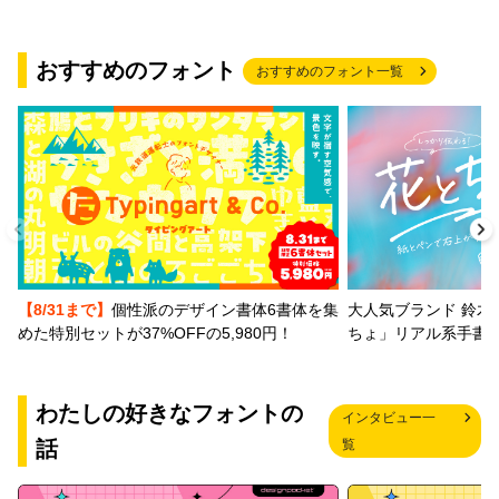
おすすめのフォント
おすすめのフォント一覧
【8/31まで】
個性派のデザイン書体6書体を集
大人気ブランド 鈴木
めた特別セットが37%OFFの5,980円！
ちょ」リアル系手書
わたしの好きなフォントの
インタビュー一
話
覧