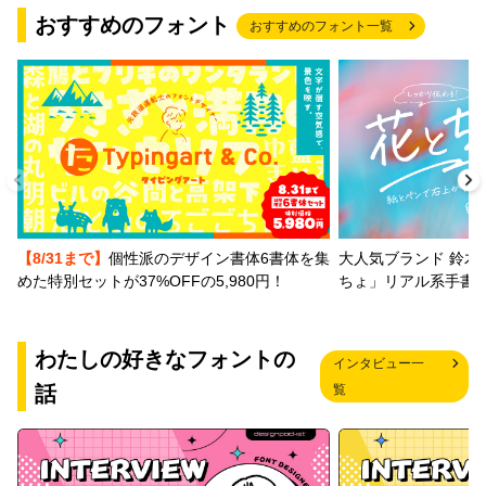
おすすめのフォント
おすすめのフォント一覧
【8/31まで】
個性派のデザイン書体6書体を集
大人気ブランド 鈴木
めた特別セットが37%OFFの5,980円！
ちょ」リアル系手書
わたしの好きなフォントの
インタビュー一
話
覧