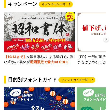
キャンペーン
キャンペーン一覧
【PR】一部の商品か
【10/13まで】
女流書家3人による繊細で力強
げ"をはじめることに
い筆致の6書体が
期間限定で最大49％OFF
目的別フォントガイド
フォントガイド一覧