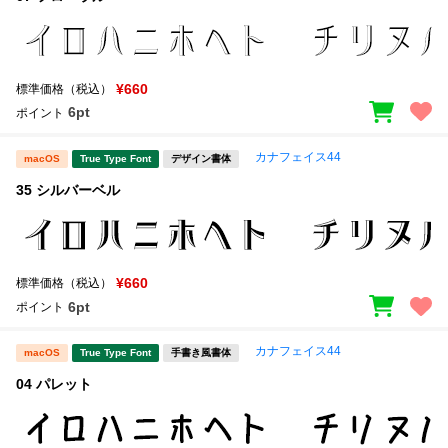
新着一覧
明朝体
角ゴシック
丸ゴシック
楷書体
¥660
標準価格（税込）
カート
0
宋朝体
清朝体
6pt
ポイント
教科書体
行書体
マイページ
カナフェイス44
macOS
True Type Font
デザイン書体
草書体
勘亭流
35 シルバーベル
お気に入り
江戸文字
デザイン毛筆
すべてを表示
ご利用ガイド
¥660
標準価格（税込）
6pt
ポイント
太さ・ウェイト
よくあるご質問
カナフェイス44
macOS
True Type Font
手書き風書体
04 パレット
お問い合わせ
セット or 単体