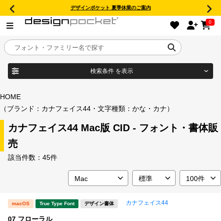
デザインポケット 夏季休業のご案内
0
検索条件
を表示
目的別フォントガイド
ブランド
HOME
（ブランド：カナフェイス44・文字種類：かな・カナ）
特集
カナフェイス44 Mac版 CID - フォント・書体販
商品名
おすすめ
売
該当件数：
45件
年間ライセンス商品
フォント形式
キャンペーン一覧
カナフェイス44
macOS
True Type Font
デザイン書体
タイプフェイス
07 フローラル