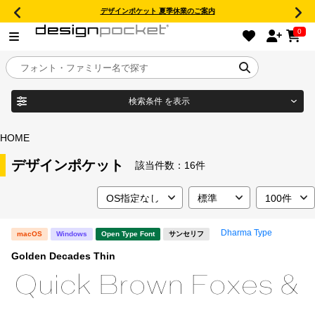
デザインポケット 夏季休業のご案内
0
検索条件
を表示
目的別フォントガイド
ブランド
HOME
特集
デザインポケット
該当件数：
16件
商品名
おすすめ
Dharma Type
macOS
Windows
Open Type Font
サンセリフ
年間ライセンス商品
フォント形式
Golden Decades Thin
キャンペーン一覧
タイプフェイス