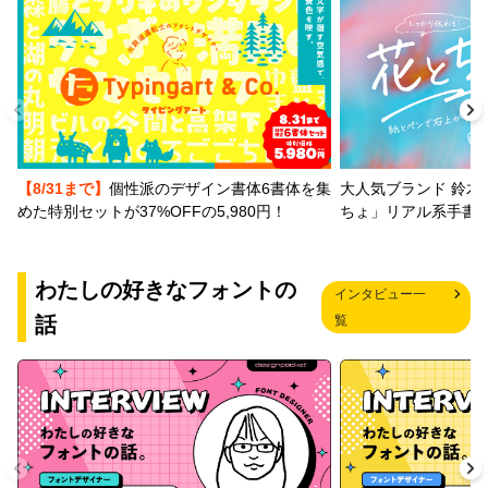
【8/31まで】
個性派のデザイン書体6書体を集
大人気ブランド 鈴木
めた特別セットが37%OFFの5,980円！
ちょ」リアル系手書
わたしの好きなフォントの
インタビュー一
話
覧