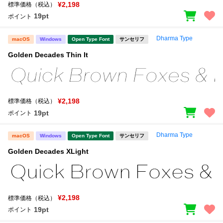
新着一覧
¥2,198
標準価格（税込）
明朝体
角ゴシック
19pt
ポイント
丸ゴシック
楷書体
Dharma Type
macOS
Windows
Open Type Font
サンセリフ
カート
0
宋朝体
清朝体
Golden Decades Thin It
教科書体
行書体
マイページ
草書体
勘亭流
¥2,198
標準価格（税込）
お気に入り
江戸文字
デザイン毛筆
19pt
ポイント
すべてを表示
ご利用ガイド
Dharma Type
macOS
Windows
Open Type Font
サンセリフ
Golden Decades XLight
太さ・ウェイト
よくあるご質問
お問い合わせ
¥2,198
標準価格（税込）
セット or 単体
19pt
ポイント