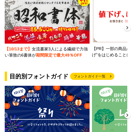
【PR】一部の商品か
【10/13まで】
女流書家3人による繊細で力強
げ"をはじめることに
い筆致の6書体が
期間限定で最大49％OFF
目的別フォントガイド
フォントガイド一覧