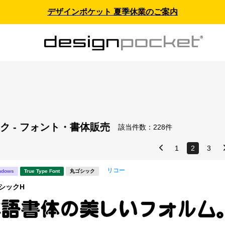
デザインポケット 夏季休業のご案内
ス
ク - フォント・書体販売
該当件数：
228件
1
2
3
リコー
ndows
True Type Font
丸ゴシック
シックH