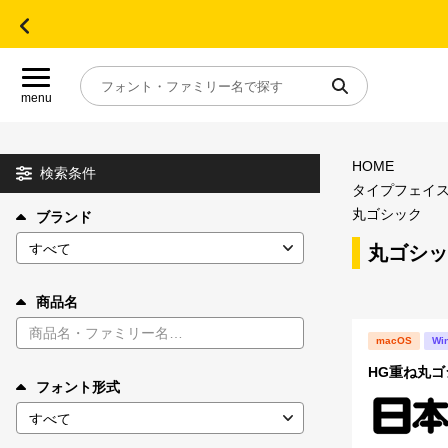
menu
HOME
目的別フォントガイド
検索条件
タイプフェイ
丸ゴシック
ブランド
特集
丸ゴシッ
おすすめ
商品名
年間ライセンス商品
macOS
Wi
HG重ね丸ゴ
フォント形式
キャンペーン一覧