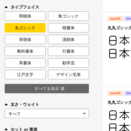
新着一覧
タイプフェイス
明朝体
角ゴシック
macOS
Wi
丸丸ゴシックA 
丸ゴシック
楷書体
カート
0
宋朝体
清朝体
マイページ
教科書体
行書体
お気に入り
草書体
勘亭流
江戸文字
デザイン毛筆
ご利用ガイド
すべてを表示
macOS
Wi
よくあるご質問
丸丸ゴシックB 
太さ・ウェイト
お問い合わせ
セット or 単体