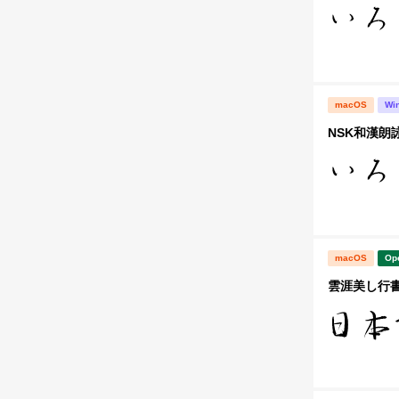
macOS
Wi
NSK和漢朗
macOS
Op
雲涯美し行書