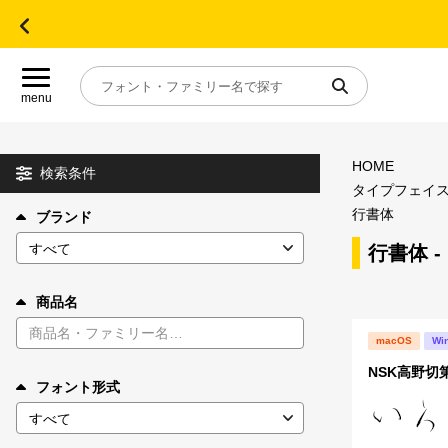
menu
HOME
目的別フォントガイド
検索条件
タイプフェイ
行書体
ブランド
特集
行書体 
おすすめ
商品名
年間ライセンス商品
macOS
Wi
NSK高野切
フォント形式
キャンペーン一覧