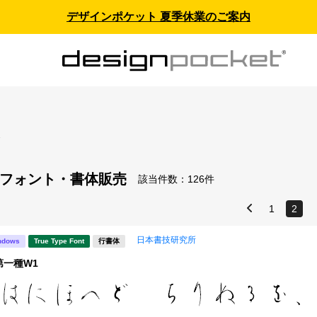
デザインポケット 夏季休業のご案内
ス
- フォント・書体販売
該当件数：
126件
1
2
日本書技研究所
ndows
True Type Font
行書体
第一種W1