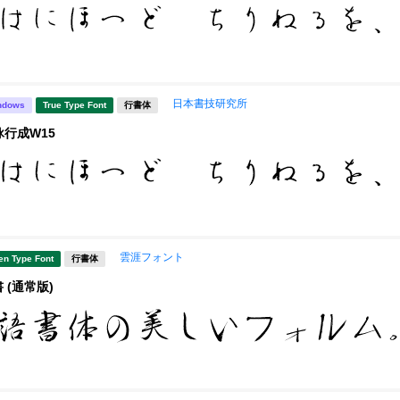
日本書技研究所
ndows
True Type Font
行書体
詠行成W15
雲涯フォント
en Type Font
行書体
 (通常版)