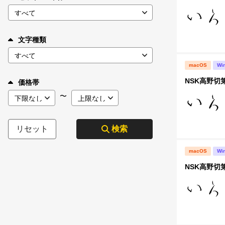
文字種類
macOS
Wi
NSK高野切
価格帯
〜
リセット
検索
macOS
Wi
NSK高野切