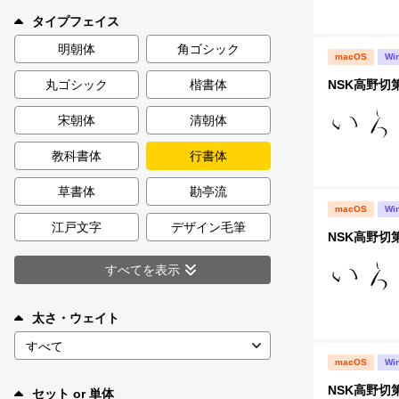
新着一覧
タイプフェイス
明朝体
角ゴシック
macOS
Wi
NSK高野切
丸ゴシック
楷書体
カート
0
宋朝体
清朝体
マイページ
教科書体
行書体
お気に入り
草書体
勘亭流
macOS
Wi
江戸文字
デザイン毛筆
NSK高野切
ご利用ガイド
すべてを表示
よくあるご質問
太さ・ウェイト
お問い合わせ
macOS
Wi
NSK高野切
セット or 単体