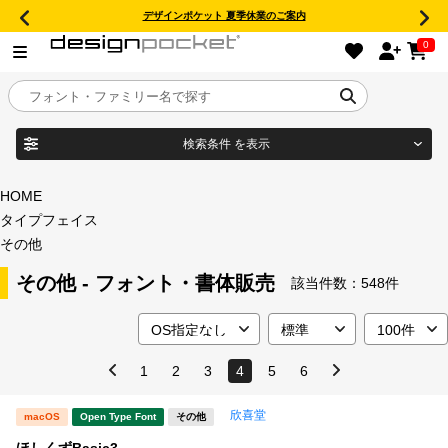
デザインポケット 夏季休業のご案内
0
検索条件
を表示
目的別フォントガイド
ブランド
HOME
タイプフェイス
特集
その他
商品名
その他 - フォント・書体販売
おすすめ
該当件数：
548件
年間ライセンス商品
フォント形式
1
2
3
4
5
6
キャンペーン一覧
欣喜堂
macOS
Open Type Font
その他
タイプフェイス
ほしくずBasic3