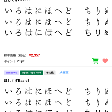
新着一覧
明朝体
角ゴシック
丸ゴシック
楷書体
カート
0
宋朝体
清朝体
教科書体
行書体
マイページ
草書体
勘亭流
お気に入り
¥2,357
標準価格（税込）
江戸文字
デザイン毛筆
21pt
ポイント
すべてを表示
ご利用ガイド
欣喜堂
Windows
Open Type Font
その他
ほしくずBasic3
太さ・ウェイト
よくあるご質問
お問い合わせ
セット or 単体