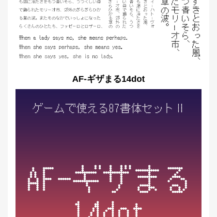
AF-ギザまる14dot