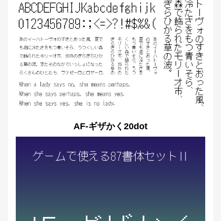
AF-ギザかく20dot