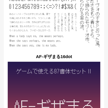
AF-ギザまる16dot