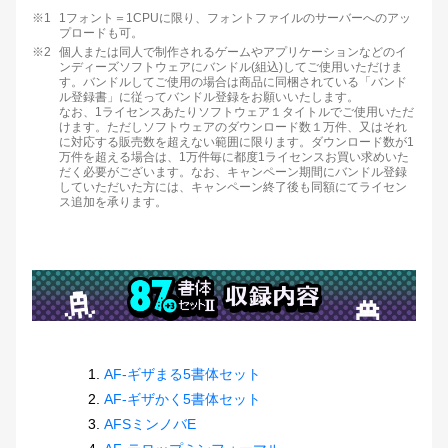
※1
1フォント＝1CPUに限り、フォントファイルのサーバーへのアッ
プロードも可。
※2
個人または同人で制作されるゲームやアプリケーションなどのイ
ンディーズソフトウェアにバンドル(組込)してご使用いただけま
す。バンドルしてご使用の場合は商品に同梱されている「バンド
ル登録書」に従ってバンドル登録をお願いいたします。
なお、1ライセンスあたりソフトウェア１タイトルでご使用いただ
けます。ただしソフトウェアのダウンロード数１万件、又はそれ
に対応する販売数を超えない範囲に限ります。ダウンロード数が1
万件を超える場合は、1万件毎に都度1ライセンスお買い求めいた
だく必要がございます。なお、キャンペーン期間にバンドル登録
していただいた方には、キャンペーン終了後も同額にてライセン
ス追加を承ります。
AF-ギザまる5書体セット
AF-ギザかく5書体セット
AFSミンノバE