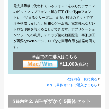
電光掲示板で使われているフォントを模したデザイン
のビットマップフォント風なTTF (TrueTypeフォン
ト)。ギザまるシリーズは、まるい形状のドットで字
形を構成しました。昭和なゲーム機、電光掲示などレ
トロな印象を与えることができます。アプリケーショ
ンソフトでの利用、テロップ後の動画配信、字形加工
が困難なWebページ、ロゴなど商用利用も許諾範囲で
す。
単品でのご購入はこちら
¥11,000
(税込)
収録内容一覧に戻る
⬆︎
87
書体セットご購入はこちら
⬆︎
(+3)
2. AF-ギザかく 5書体セット
収録内容