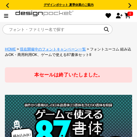
デザインポケット 夏季休業のご案内
0
HOME
>
現在開催中のフォントキャンペーン一覧
> フォントユーコム 組み込
目的別フォントガイド
みOK・商用利用OK、ゲームで使える87書体セットII
特集
本セールは終了いたしました。
おすすめ
年間ライセンス商品
キャンペーン一覧