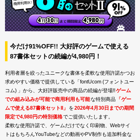
新着一覧
カート
0
今だけ91%OFF!! 大好評のゲームで使える
マイページ
87書体セットの続編が4,980円！
お気に入り
利用者層を絞ったユニークな書体を柔軟な使用許諾かつお
求めやすい価格で提供している「fontUcom (フォントユー
ご利用ガイド
コム) 」から、大好評販売中の商品の続編が登場!!
ゲーム
での組み込みが可能で商用利用も可能
な特別商品
「ゲー
よくあるご質問
ムで使える87書体セットII」
を
2026年4月30日までの期間
限定で4,980円の特別価格
でご提供いたします。
お問い合わせ
柔軟な使用許諾で、ゲームだけでなく印刷物、Webサイ
トはもちろんYouTubeなどの動画やPV制作も追加料金な