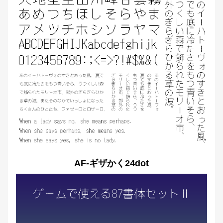
AF-ギザかく24dot