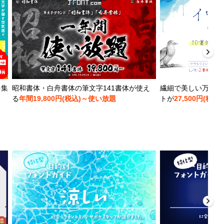
を集
昭和書体・白舟書体の筆文字141書体が使え
繊細で美しい万年筆
る
年間19,800円(税込)～使い放題
トが
27,500円(税込)