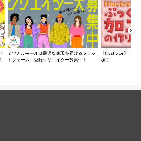
と
ミツカルモールは最適な表現を届けるプラッ
【Illustrator
キ
トフォーム。登録クリエイター募集中！
加工