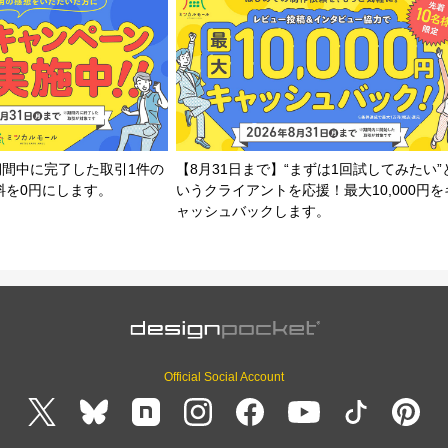
期間中に完了した取引1件の
【8月31日まで】“まずは1回試してみたい”
料を0円にします。
いうクライアントを応援！最大10,000円を
ャッシュバックします。
Official Social Account