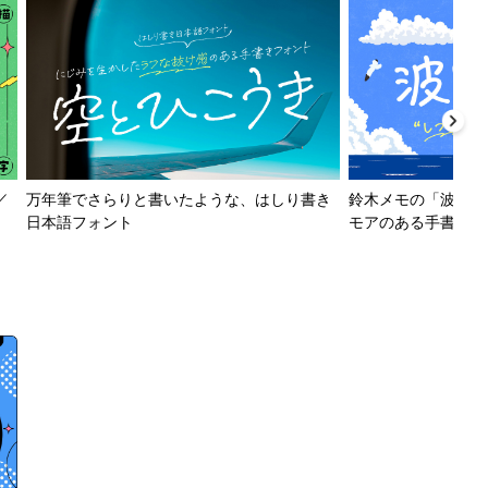
／
万年筆でさらりと書いたような、はしり書き
鈴木メモの「波とか
日本語フォント
モアのある手書きフ