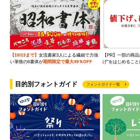
【PR】一部の商品
【10/13まで】
女流書家3人による繊細で力強
げ"をはじめるこ
い筆致の6書体が
期間限定で最大49％OFF
目的別フォントガイド
フォントガイド一覧