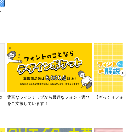
イ
【ざっくりフォント解
つ
豊富なラインナップから最適なフォント選び
をご支援しています！