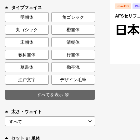
新着一覧
macOS
Wi
タイプフェイス
AFSセリフ
明朝体
角ゴシック
丸ゴシック
楷書体
カート
0
宋朝体
清朝体
マイページ
教科書体
行書体
お気に入り
草書体
勘亭流
江戸文字
デザイン毛筆
ご利用ガイド
すべてを表示
よくあるご質問
太さ・ウェイト
お問い合わせ
セット or 単体