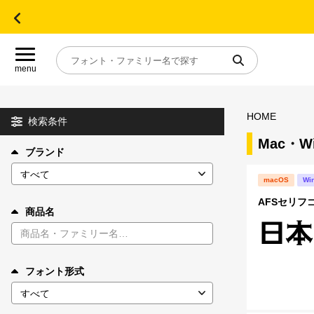
menu
HOME
目的別フォントガイド
検索条件
Mac・
ブランド
特集
macOS
Wi
おすすめ
AFSセリフ
商品名
年間ライセンス商品
フォント形式
キャンペーン一覧