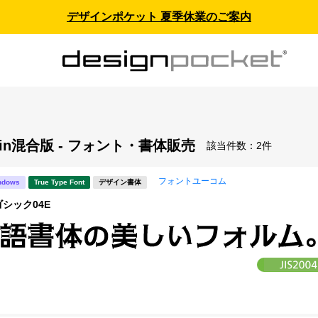
デザインポケット 夏季休業のご案内
Win混合版 - フォント・書体販売
該当件数：
2件
フォントユーコム
ndows
True Type Font
デザイン書体
ゴシック04E