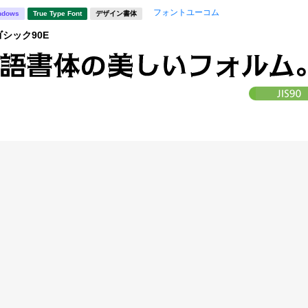
フォントユーコム
ndows
True Type Font
デザイン書体
ゴシック90E