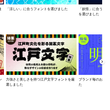
ま
「涼しい」に合うフォントを選びました
「妖怪」に合うフォ
を選びました
ン
力強さと美しさを持つ江戸文字フォントを厳
ブランド毎のおすす
選しました
た