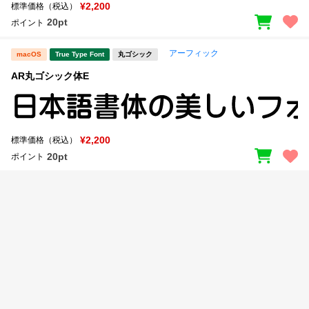
新着一覧
¥2,200
標準価格（税込）
明朝体
角ゴシック
20pt
ポイント
丸ゴシック
楷書体
アーフィック
macOS
True Type Font
丸ゴシック
カート
0
宋朝体
清朝体
AR丸ゴシック体E
教科書体
行書体
マイページ
草書体
勘亭流
¥2,200
標準価格（税込）
お気に入り
江戸文字
デザイン毛筆
20pt
ポイント
すべてを表示
ご利用ガイド
太さ・ウェイト
よくあるご質問
お問い合わせ
セット or 単体