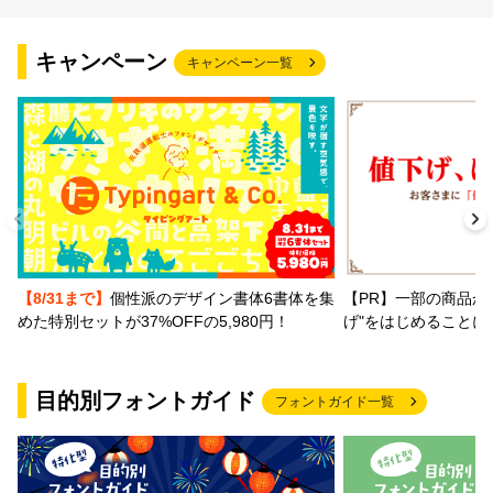
文字種類
キャンペーン
キャンペーン一覧
価格帯
〜
リセット
検索
【PR】一部の商品か
【8/31まで】
個性派のデザイン書体6書体を集
げ"をはじめることに
めた特別セットが37%OFFの5,980円！
目的別フォントガイド
フォントガイド一覧