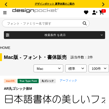
デザインポケット 夏季休業のご案内
0
検索条件
を表示
目的別フォントガイド
ブランド
HOME
特集
Mac版 - フォント・書体販売
該当件数：
2件
商品名
おすすめ
アーフィック
macOS
True Type Font
丸ゴシック
年間ライセンス商品
フォント形式
AR丸ゴシック体M
キャンペーン一覧
タイプフェイス