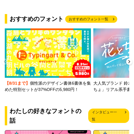
おすすめのフォント
おすすめのフォント一覧
【8/31まで】
個性派のデザイン書体6書体を集
大人気ブランド 鈴木
めた特別セットが37%OFFの5,980円！
ちょ」リアル系手書
わたしの好きなフォントの
インタビュー一
話
覧