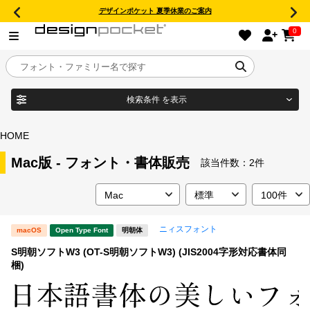
デザインポケット 夏季休業のご案内
0
検索条件
を表示
目的別フォントガイド
ブランド
HOME
特集
Mac版 - フォント・書体販売
該当件数：
2件
商品名
おすすめ
ニィスフォント
macOS
Open Type Font
明朝体
年間ライセンス商品
フォント形式
S明朝ソフトW3 (OT-S明朝ソフトW3) (JIS2004字形対応書体同
梱)
キャンペーン一覧
タイプフェイス