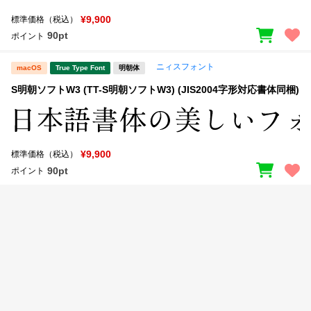
新着一覧
明朝体
角ゴシック
¥9,900
標準価格（税込）
90pt
ポイント
丸ゴシック
楷書体
ニィスフォント
カート
0
macOS
True Type Font
明朝体
宋朝体
清朝体
S明朝ソフトW3 (TT-S明朝ソフトW3) (JIS2004字形対応書体同梱)
教科書体
行書体
マイページ
草書体
勘亭流
お気に入り
¥9,900
江戸文字
デザイン毛筆
標準価格（税込）
90pt
ポイント
すべてを表示
ご利用ガイド
太さ・ウェイト
よくあるご質問
お問い合わせ
セット or 単体