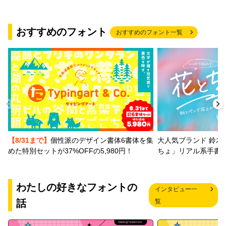
おすすめのフォント
おすすめのフォント一覧
【8/31まで】
個性派のデザイン書体6書体を集
大人気ブランド 鈴木
めた特別セットが37%OFFの5,980円！
ちょ」リアル系手書
わたしの好きなフォントの
インタビュー一
話
覧