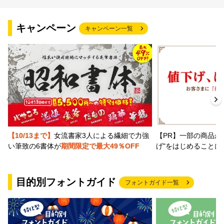
文字種類
キャンペーン
キャンペーン一覧
価格帯
〜
リセット
検索
【PR】一部の商品か
【10/13まで】
女流書家3人による繊細で力強
げ"をはじめることに
い筆致の6書体が
期間限定で最大49％OFF
目的別フォントガイド
フォントガイド一覧