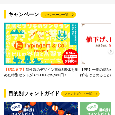
文字種類
キャンペーン
キャンペーン一覧
価格帯
〜
リセット
検索
【PR】一部の商品か
【8/31まで】
個性派のデザイン書体6書体を集
げ"をはじめることに
めた特別セットが37%OFFの5,980円！
目的別フォントガイド
フォントガイド一覧