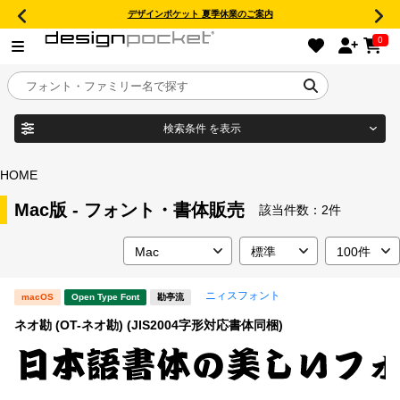
デザインポケット 夏季休業のご案内
0
検索条件
を表示
目的別フォントガイド
ブランド
HOME
特集
Mac版 - フォント・書体販売
該当件数：
2件
商品名
おすすめ
ニィスフォント
macOS
Open Type Font
勘亭流
年間ライセンス商品
フォント形式
ネオ勘 (OT-ネオ勘) (JIS2004字形対応書体同梱)
キャンペーン一覧
タイプフェイス