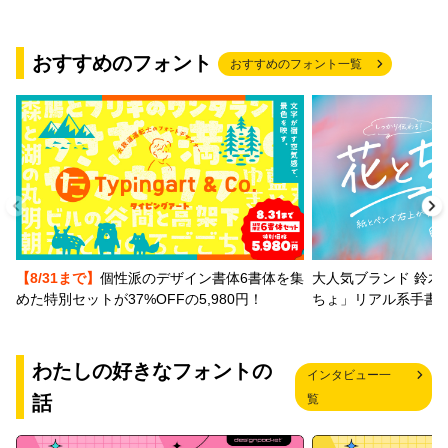
おすすめのフォント
おすすめのフォント一覧
【8/31まで】
個性派のデザイン書体6書体を集
大人気ブランド 鈴木
めた特別セットが37%OFFの5,980円！
ちょ」リアル系手書
わたしの好きなフォントの
インタビュー一
話
覧