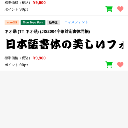
新着一覧
¥9,900
標準価格（税込）
明朝体
角ゴシック
90pt
ポイント
丸ゴシック
楷書体
ニィスフォント
macOS
True Type Font
勘亭流
カート
0
宋朝体
清朝体
ネオ勘 (TT-ネオ勘) (JIS2004字形対応書体同梱)
教科書体
行書体
マイページ
草書体
勘亭流
¥9,900
標準価格（税込）
お気に入り
江戸文字
デザイン毛筆
90pt
ポイント
すべてを表示
ご利用ガイド
太さ・ウェイト
よくあるご質問
お問い合わせ
セット or 単体