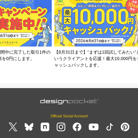
期間中に完了した取引1件の
【8月31日まで】“まずは1回試してみたい”
料を0円にします。
いうクライアントを応援！最大10,000円を
ャッシュバックします。
Official Social Account