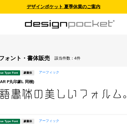
デザインポケット 夏季休業のご案内
- フォント・書体販売
該当件数：
4件
アーフィック
rue Type Font
篆書体
(AR P丸印篆L 同梱)
アーフィック
rue Type Font
篆書体