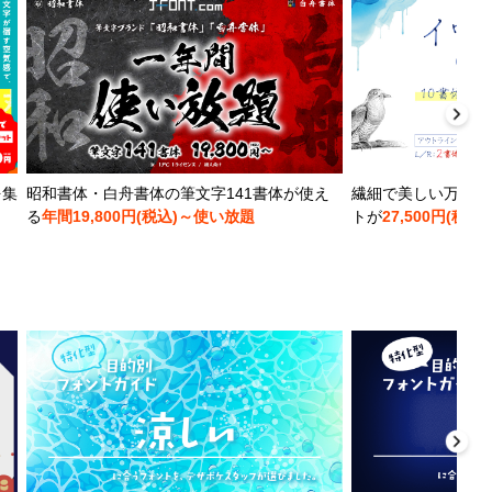
を集
昭和書体・白舟書体の筆文字141書体が使え
繊細で美しい万年筆
る
年間19,800円(税込)～使い放題
トが
27,500円(税込)