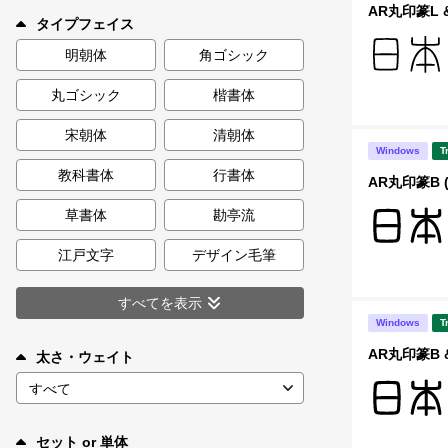
新着一覧
AR丸印篆L &
タイプフェイス
明朝体
角ゴシック
丸ゴシック
楷書体
カート
0
宋朝体
清朝体
Windows
T
マイページ
教科書体
行書体
AR丸印篆B 
お気に入り
草書体
勘亭流
江戸文字
デザイン毛筆
ご利用ガイド
すべてを表示
Windows
T
よくあるご質問
AR丸印篆B &
太さ・ウェイト
お問い合わせ
セット or 単体