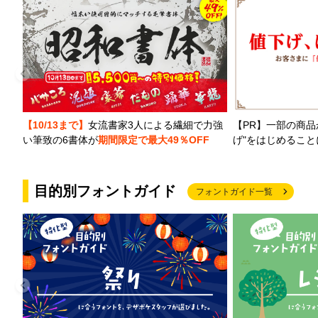
【PR】一部の商品
【10/13まで】
女流書家3人による繊細で力強
げ"をはじめるこ
い筆致の6書体が
期間限定で最大49％OFF
目的別フォントガイド
フォントガイド一覧