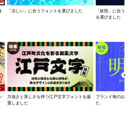
ま
「涼しい」に合うフォントを選びました
「妖怪」に合うフォ
を選びました
ン
力強さと美しさを持つ江戸文字フォントを厳
ブランド毎のおすす
選しました
た