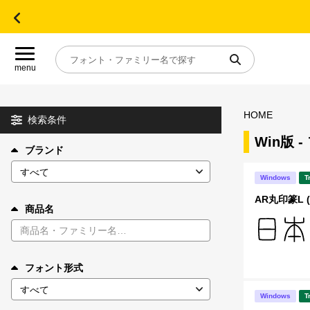
menu
HOME
目的別フォントガイド
検索条件
Win版 
ブランド
特集
Windows
T
おすすめ
AR丸印篆L 
商品名
年間ライセンス商品
フォント形式
キャンペーン一覧
Windows
T