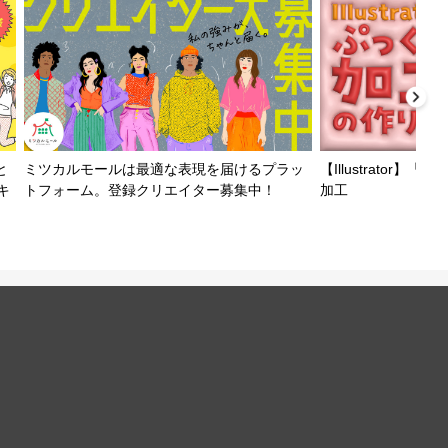
と
ミツカルモールは最適な表現を届けるプラッ
【Illustrator
キ
トフォーム。登録クリエイター募集中！
加工