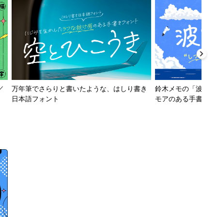
／
万年筆でさらりと書いたような、はしり書き
鈴木メモの「波とか
日本語フォント
モアのある手書きフ