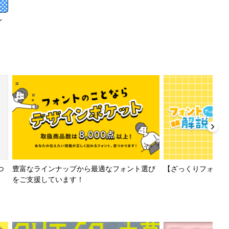
イ
【ざっくりフォント解
つ
豊富なラインナップから最適なフォント選び
をご支援しています！