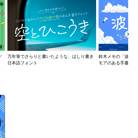
／
万年筆でさらりと書いたような、はしり書き
鈴木メモの「波とか
日本語フォント
モアのある手書きフ