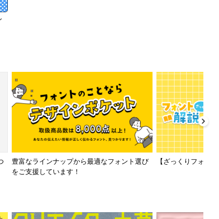
イ
【ざっくりフォント解
つ
豊富なラインナップから最適なフォント選び
をご支援しています！