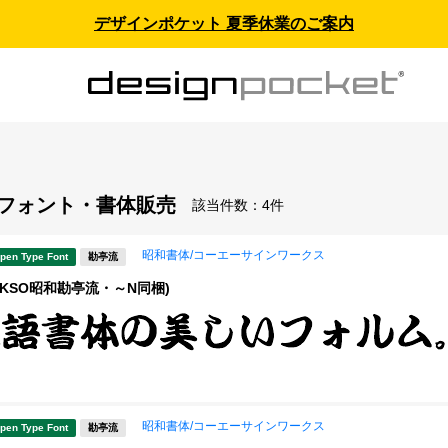
デザインポケット 夏季休業のご案内
- フォント・書体販売
該当件数：
4件
昭和書体/コーエーサインワークス
pen Type Font
勘亭流
(KSO昭和勘亭流・～N同梱)
昭和書体/コーエーサインワークス
pen Type Font
勘亭流