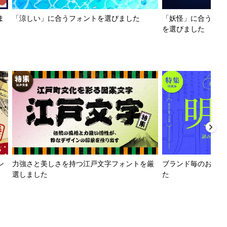
ま
「涼しい」に合うフォントを選びました
「妖怪」に合うフォ
を選びました
ン
力強さと美しさを持つ江戸文字フォントを厳
ブランド毎のおすす
選しました
た