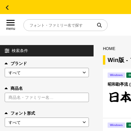
menu
HOME
目的別フォントガイド
検索条件
Win版 
ブランド
特集
Windows
O
おすすめ
昭和勘亭流 
商品名
年間ライセンス商品
フォント形式
キャンペーン一覧
Windows
O