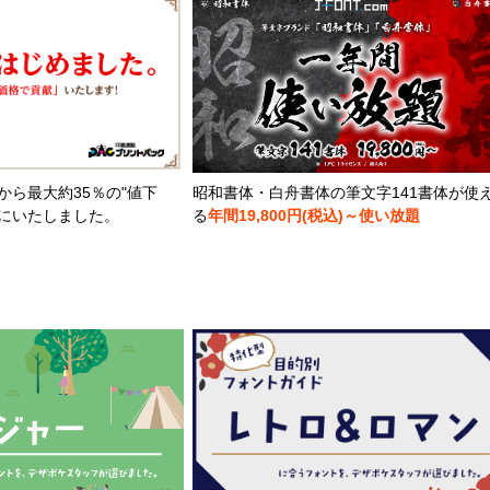
から最大約35％の"値下
昭和書体・白舟書体の筆文字141書体が使
とにいたしました。
る
年間19,800円(税込)～使い放題