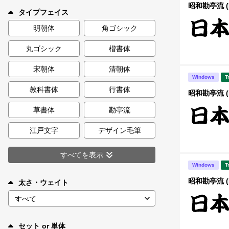
新着一覧
昭和勘亭流 
タイプフェイス
明朝体
角ゴシック
丸ゴシック
楷書体
カート
0
宋朝体
清朝体
Windows
T
マイページ
教科書体
行書体
昭和勘亭流 
お気に入り
草書体
勘亭流
江戸文字
デザイン毛筆
ご利用ガイド
すべてを表示
Windows
T
よくあるご質問
昭和勘亭流 
太さ・ウェイト
お問い合わせ
セット or 単体