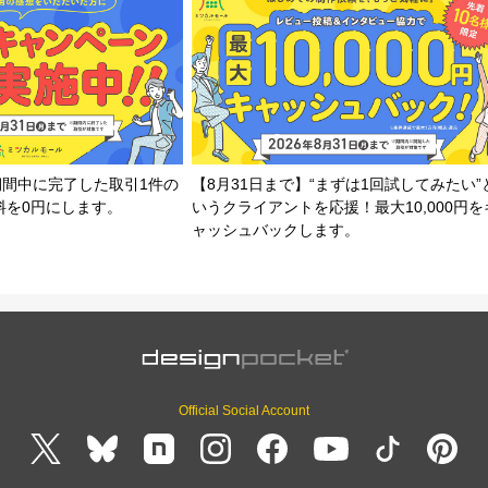
期間中に完了した取引1件の
【8月31日まで】“まずは1回試してみたい”
料を0円にします。
いうクライアントを応援！最大10,000円を
ャッシュバックします。
Official Social Account