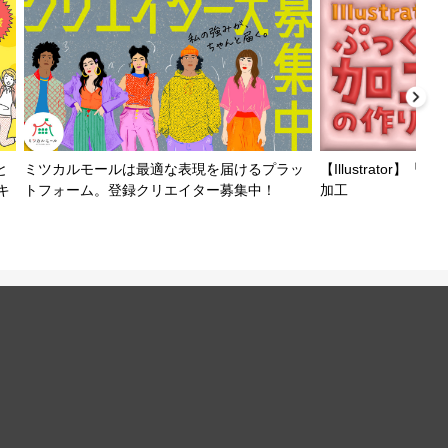
と
ミツカルモールは最適な表現を届けるプラッ
【Illustrator
キ
トフォーム。登録クリエイター募集中！
加工