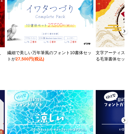
え
繊細で美しい万年筆風のフォント10書体セッ
文字アーティストと
トが
27,500円(税込)
る毛筆書体セットが