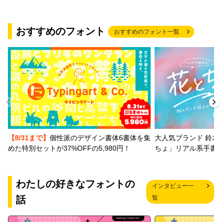
おすすめのフォント
おすすめのフォント一覧
【8/31まで】
個性派のデザイン書体6書体を集
大人気ブランド 鈴木
めた特別セットが37%OFFの5,980円！
ちょ」リアル系手書
わたしの好きなフォントの
インタビュー一
話
覧