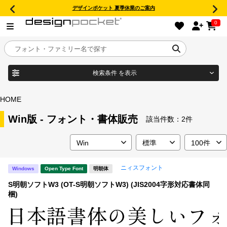
デザインポケット 夏季休業のご案内
0
検索条件
を表示
目的別フォントガイド
ブランド
HOME
特集
Win版 - フォント・書体販売
該当件数：
2件
商品名
おすすめ
ニィスフォント
Windows
Open Type Font
明朝体
年間ライセンス商品
フォント形式
S明朝ソフトW3 (OT-S明朝ソフトW3) (JIS2004字形対応書体同
梱)
キャンペーン一覧
タイプフェイス