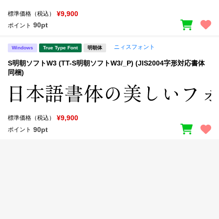
新着一覧
明朝体
角ゴシック
¥9,900
標準価格（税込）
90pt
ポイント
丸ゴシック
楷書体
ニィスフォント
カート
0
Windows
True Type Font
明朝体
宋朝体
清朝体
S明朝ソフトW3 (TT-S明朝ソフトW3/_P) (JIS2004字形対応書体
教科書体
行書体
同梱)
マイページ
草書体
勘亭流
お気に入り
江戸文字
デザイン毛筆
¥9,900
標準価格（税込）
90pt
ポイント
すべてを表示
ご利用ガイド
太さ・ウェイト
よくあるご質問
お問い合わせ
セット or 単体