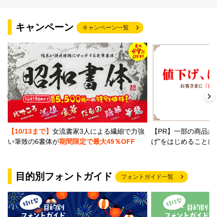
文字種類
キャンペーン
キャンペーン一覧
価格帯
〜
リセット
検索
【PR】一部の商品か
【10/13まで】
女流書家3人による繊細で力強
げ"をはじめることに
い筆致の6書体が
期間限定で最大49％OFF
目的別フォントガイド
フォントガイド一覧