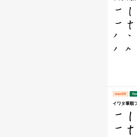
macOS
Op
イワタ筆順フォ