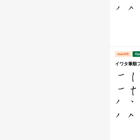
macOS
Op
イワタ筆順フ