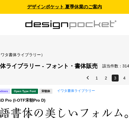
デザインポケット 夏季休業のご案内
イワタ書体ライブラリー）
体ライブラリー - フォント・書体販売
該当件数：
31
1
2
3
4
イワタ書体ライブラリー
ndows
Open Type Font
宋朝体
Pro (I-OTF宋朝Pro D)