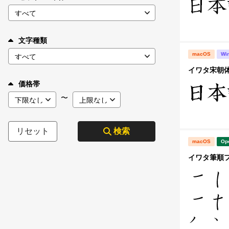
文字種類
macOS
Wi
イワタ宋朝体B
価格帯
〜
リセット
検索
macOS
Op
イワタ筆順フォ