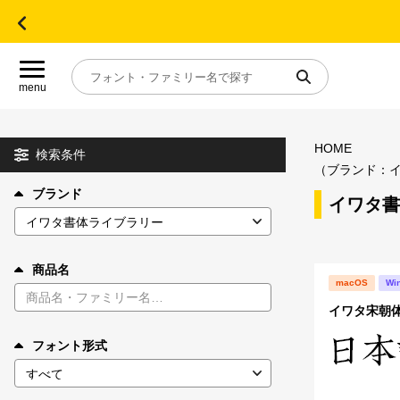
menu
HOME
目的別フォントガイド
検索条件
（ブランド：
ブランド
特集
イワタ書
おすすめ
商品名
macOS
Wi
年間ライセンス商品
イワタ宋朝体D 
フォント形式
キャンペーン一覧