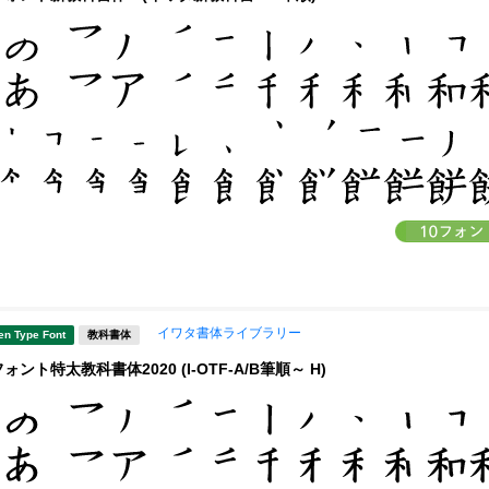
イワタ書体ライブラリー
en Type Font
教科書体
ント特太教科書体2020 (I-OTF-A/B筆順～ H)