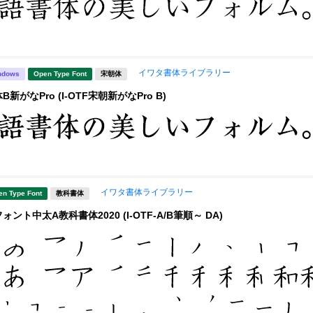
イワタ書体ライブラリー
ndows
Open Type Font
宋朝体
新がなPro (I-OTF宋朝新がなPro B)
イワタ書体ライブラリー
en Type Font
教科書体
ント中太A教科書体2020 (I-OTF-A/B筆順～ DA)