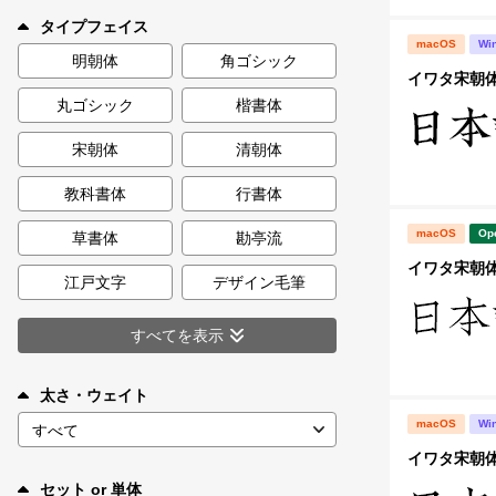
新着一覧
タイプフェイス
macOS
Wi
明朝体
角ゴシック
イワタ宋朝体B 
丸ゴシック
楷書体
カート
0
宋朝体
清朝体
マイページ
教科書体
行書体
macOS
Op
お気に入り
草書体
勘亭流
イワタ宋朝体M
江戸文字
デザイン毛筆
ご利用ガイド
すべてを表示
よくあるご質問
太さ・ウェイト
macOS
Wi
お問い合わせ
イワタ宋朝体D
セット or 単体