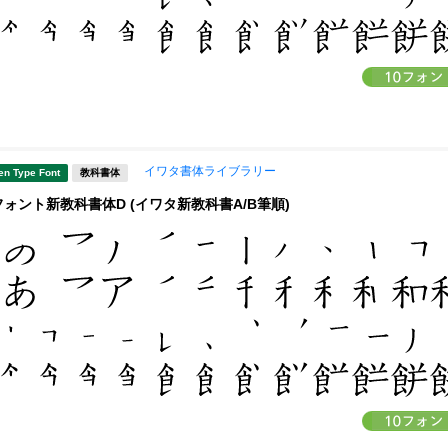
イワタ書体ライブラリー
en Type Font
教科書体
ォント新教科書体D (イワタ新教科書A/B筆順)