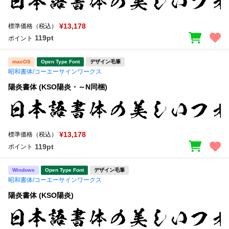
新着一覧
明朝体
角ゴシック
¥13,178
標準価格（税込）
丸ゴシック
楷書体
119pt
ポイント
カート
0
宋朝体
清朝体
macOS
Open Type Font
デザイン毛筆
昭和書体/コーエーサインワークス
教科書体
行書体
マイページ
陽炎書体 (KSO陽炎・～N同梱)
草書体
勘亭流
お気に入り
江戸文字
デザイン毛筆
¥13,178
標準価格（税込）
すべてを表示
ご利用ガイド
119pt
ポイント
太さ・ウェイト
よくあるご質問
Windows
Open Type Font
デザイン毛筆
昭和書体/コーエーサインワークス
陽炎書体 (KSO陽炎)
お問い合わせ
セット or 単体