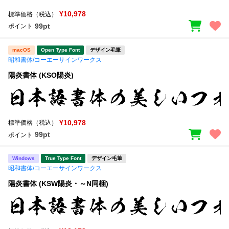
¥10,978
標準価格（税込）
文字種類
99pt
ポイント
macOS
Open Type Font
デザイン毛筆
昭和書体/コーエーサインワークス
価格帯
陽炎書体 (KSO陽炎)
〜
リセット
検索
¥10,978
標準価格（税込）
99pt
ポイント
Windows
True Type Font
デザイン毛筆
昭和書体/コーエーサインワークス
陽炎書体 (KSW陽炎・～N同梱)