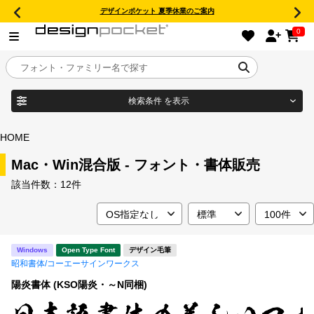
デザインポケット 夏季休業のご案内
0
検索条件
を表示
目的別フォントガイド
ブランド
HOME
特集
Mac・Win混合版 - フォント・書体販売
該当件数：
12件
商品名
おすすめ
年間ライセンス商品
フォント形式
Windows
Open Type Font
デザイン毛筆
昭和書体/コーエーサインワークス
キャンペーン一覧
陽炎書体 (KSO陽炎・～N同梱)
タイプフェイス