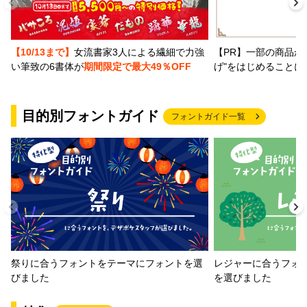
【PR】一部の商品か
【10/13まで】
女流書家3人による繊細で力強
げ"をはじめることに
い筆致の6書体が
期間限定で最大49％OFF
目的別フォントガイド
フォントガイド一覧
祭りに合うフォントをテーマにフォントを選
レジャーに合うフォ
びました
を選びました