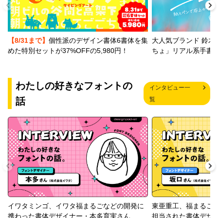
【8/31まで】
個性派のデザイン書体6書体を集
大人気ブランド 鈴木
めた特別セットが37%OFFの5,980円！
ちょ」リアル系手書
わたしの好きなフォントの
インタビュー一
話
覧
イワタミンゴ、イワタ福まるごなどの開発に
東亜重工、福まるご
携わった書体デザイナー・本多育実さん
担当された書体デザ