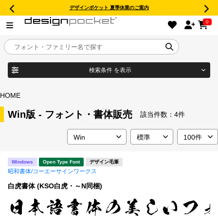
デザインポケット 夏季休業のご案内
0
検索条件
を表示
目的別フォントガイド
ブランド
HOME
特集
Win版 - フォント・書体販売
該当件数：
4件
商品名
おすすめ
Windows
Open Type Font
デザイン毛筆
年間ライセンス商品
昭和書体/コーエーサインワークス
フォント形式
白虎書体 (KSO白虎・～N同梱)
キャンペーン一覧
タイプフェイス