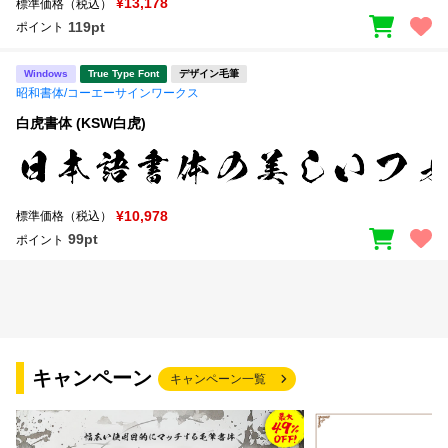
¥13,178
標準価格（税込）
119pt
ポイント
文字種類
Windows
True Type Font
デザイン毛筆
昭和書体/コーエーサインワークス
白虎書体 (KSW白虎)
価格帯
〜
¥10,978
標準価格（税込）
リセット
検索
99pt
ポイント
キャンペーン
キャンペーン一覧