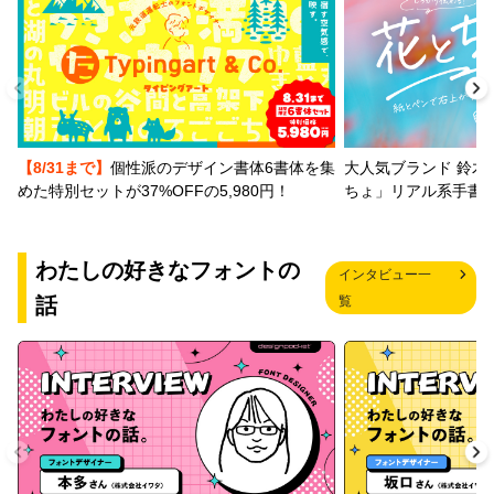
【8/31まで】
個性派のデザイン書体6書体を集
大人気ブランド 鈴木
めた特別セットが37%OFFの5,980円！
ちょ」リアル系手書
わたしの好きなフォントの
インタビュー一
話
覧