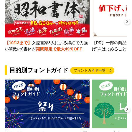
【PR】一部の商品か
【10/13まで】
女流書家3人による繊細で力強
げ"をはじめることに
い筆致の6書体が
期間限定で最大49％OFF
目的別フォントガイド
フォントガイド一覧