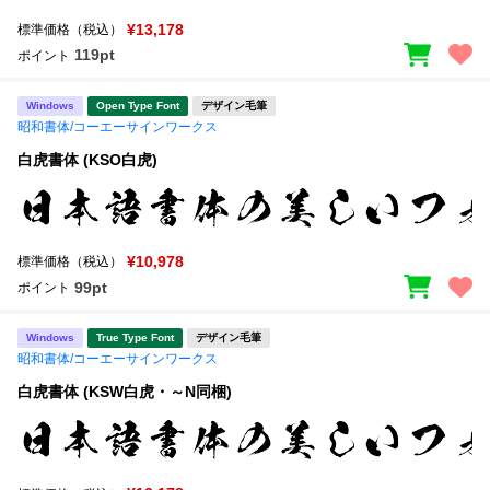
新着一覧
明朝体
角ゴシック
¥13,178
標準価格（税込）
119pt
ポイント
丸ゴシック
楷書体
カート
Windows
Open Type Font
デザイン毛筆
0
宋朝体
清朝体
昭和書体/コーエーサインワークス
教科書体
行書体
白虎書体 (KSO白虎)
マイページ
草書体
勘亭流
お気に入り
江戸文字
デザイン毛筆
¥10,978
標準価格（税込）
99pt
ポイント
すべてを表示
ご利用ガイド
Windows
True Type Font
デザイン毛筆
太さ・ウェイト
よくあるご質問
昭和書体/コーエーサインワークス
白虎書体 (KSW白虎・～N同梱)
お問い合わせ
セット or 単体