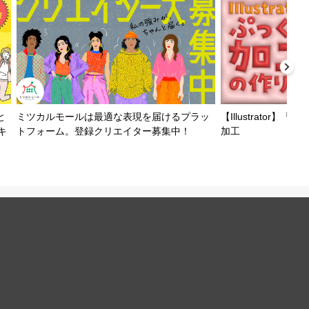
と
ミツカルモールは最適な表現を届けるプラッ
【Illustrator
キ
トフォーム。登録クリエイター募集中！
加工