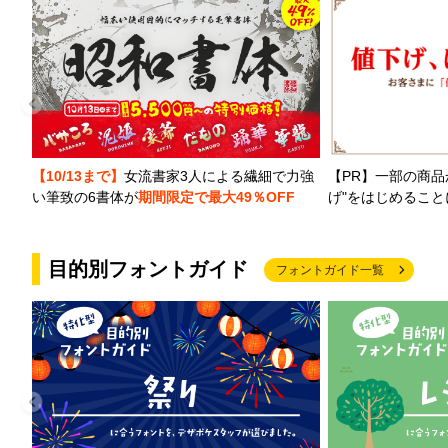
【PR】一部の商品
【10/13まで】
女流書家3人による繊細で力強
げ"をはじめるこ
い筆致の6書体が
期間限定で最大49％OFF
目的別フォントガイド
フォントガイド一覧