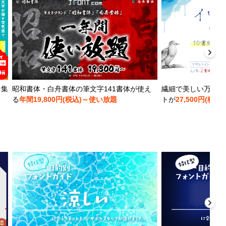
を集
昭和書体・白舟書体の筆文字141書体が使え
繊細で美しい万年筆
る
年間19,800円(税込)～使い放題
トが
27,500円(税込)