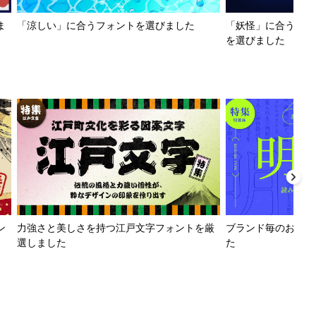
ま
「涼しい」に合うフォントを選びました
「妖怪」に合うフォ
を選びました
ン
力強さと美しさを持つ江戸文字フォントを厳
ブランド毎のおすす
選しました
た