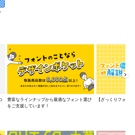
イ
【ざっくりフォント解
つ
豊富なラインナップから最適なフォント選び
をご支援しています！