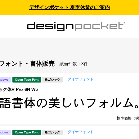
デザインポケット 夏季休業のご案内
- フォント・書体販売
該当件数：
3件
ダイナフォント
ndows
Open Type Font
角ゴシック
ク体R Pro-6N W5
標準価格（税
ダイナフォント
ndows
Open Type Font
角ゴシック