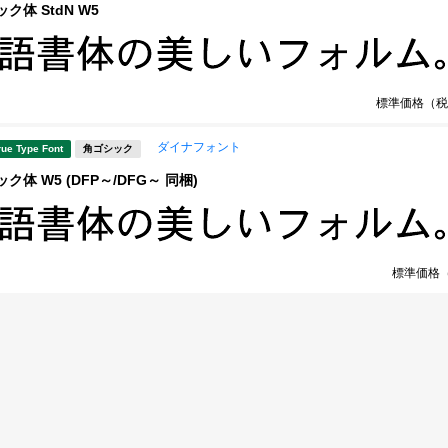
ク体 StdN W5
標準価格（税
ダイナフォント
rue Type Font
角ゴシック
ク体 W5 (DFP～/DFG～ 同梱)
標準価格