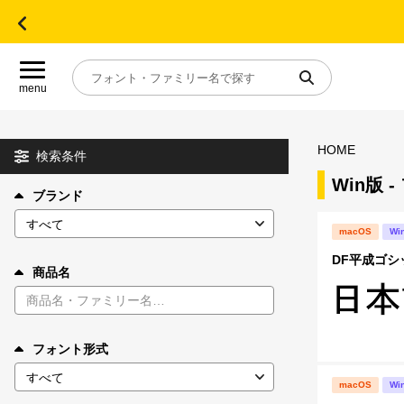
menu
HOME
目的別フォントガイド
検索条件
Win版 
ブランド
特集
macOS
Wi
おすすめ
DF平成ゴシッ
商品名
年間ライセンス商品
フォント形式
キャンペーン一覧
macOS
Wi