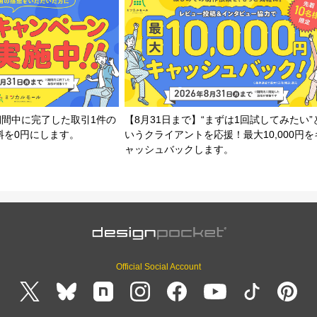
期間中に完了した取引1件の
【8月31日まで】“まずは1回試してみたい”
料を0円にします。
いうクライアントを応援！最大10,000円を
ャッシュバックします。
Official Social Account