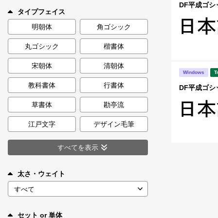
新着一覧
DF平成ゴシッ
タイプフェイス
明朝体
角ゴシック
丸ゴシック
楷書体
カート
0
宋朝体
清朝体
Windows
T
マイページ
教科書体
行書体
DF平成ゴシッ
お気に入り
草書体
勘亭流
江戸文字
デザイン毛筆
ご利用ガイド
すべてを表示
よくあるご質問
太さ・ウェイト
お問い合わせ
セット or 単体