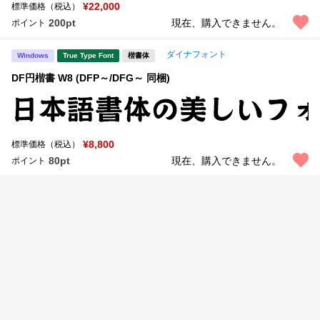
新着一覧
¥22,000
標準価格（税込）
明朝体
角ゴシック
200pt
現在、購入できません。
ポイント
丸ゴシック
楷書体
ダイナフォント
Windows
True Type Font
楷書体
カート
0
宋朝体
清朝体
DF円楷書 W8 (DFP～/DFG～ 同梱)
教科書体
行書体
マイページ
草書体
勘亭流
¥8,800
標準価格（税込）
お気に入り
江戸文字
デザイン毛筆
80pt
現在、購入できません。
ポイント
すべてを表示
ご利用ガイド
太さ・ウェイト
よくあるご質問
お問い合わせ
セット or 単体