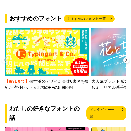
おすすめのフォント
おすすめのフォント一覧
【8/31まで】
個性派のデザイン書体6書体を集
大人気ブランド 鈴木
めた特別セットが37%OFFの5,980円！
ちょ」リアル系手書
わたしの好きなフォントの
インタビュー一
話
覧