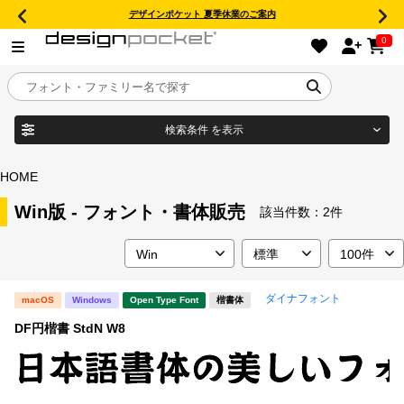
デザインポケット 夏季休業のご案内
0
検索条件
を表示
目的別フォントガイド
ブランド
HOME
特集
Win版 - フォント・書体販売
該当件数：
2件
商品名
おすすめ
ダイナフォント
macOS
Windows
Open Type Font
楷書体
年間ライセンス商品
フォント形式
DF円楷書 StdN W8
キャンペーン一覧
タイプフェイス