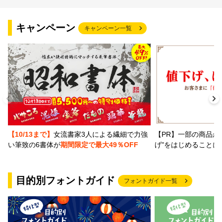
文字種類
キャンペーン
キャンペーン一覧
価格帯
〜
リセット
検索
【PR】一部の商品か
【10/13まで】
女流書家3人による繊細で力強
げ"をはじめることに
い筆致の6書体が
期間限定で最大49％OFF
目的別フォントガイド
フォントガイド一覧