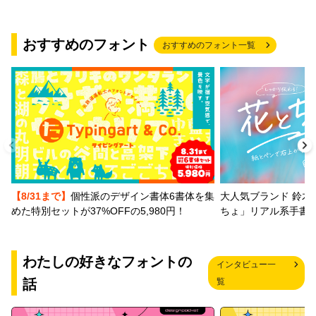
おすすめのフォント
おすすめのフォント一覧
【8/31まで】
個性派のデザイン書体6書体を集
大人気ブランド 鈴木
めた特別セットが37%OFFの5,980円！
ちょ」リアル系手書
わたしの好きなフォントの
インタビュー一
話
覧