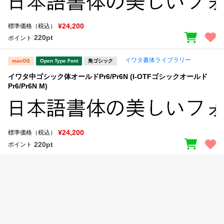
新着一覧
明朝体
角ゴシック
¥24,200
標準価格（税込）
丸ゴシック
楷書体
220pt
ポイント
カート
0
宋朝体
清朝体
イワタ書体ライブラリー
macOS
Open Type Font
角ゴシック
教科書体
行書体
イワタ中ゴシック体オールドPr6/Pr6N (I-OTFゴシックオールド
マイページ
Pr6/Pr6N M)
草書体
勘亭流
お気に入り
江戸文字
デザイン毛筆
¥24,200
標準価格（税込）
すべてを表示
ご利用ガイド
220pt
ポイント
太さ・ウェイト
よくあるご質問
お問い合わせ
セット or 単体