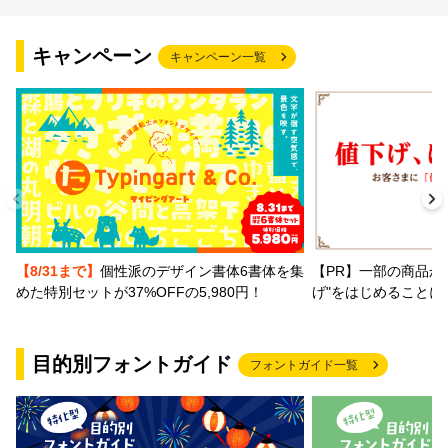
文字種類
キャンペーン
キャンペーン一覧
価格帯
〜
リセット
検索
【PR】一部の商品か
【8/31まで】
個性派のデザイン書体6書体を集
げ"をはじめることに
めた特別セットが37%OFFの5,980円！
目的別フォントガイド
フォントガイド一覧