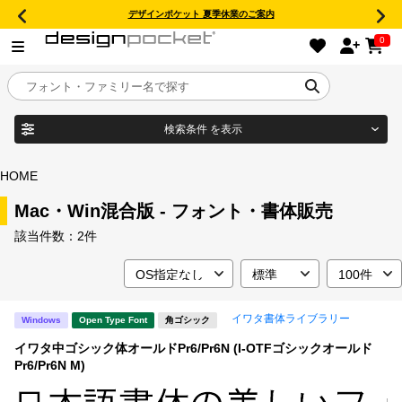
デザインポケット 夏季休業のご案内
0
検索条件
を表示
目的別フォントガイド
ブランド
HOME
特集
Mac・Win混合版 - フォント・書体販売
該当件数：
2件
商品名
おすすめ
年間ライセンス商品
フォント形式
イワタ書体ライブラリー
Windows
Open Type Font
角ゴシック
イワタ中ゴシック体オールドPr6/Pr6N (I-OTFゴシックオールド
キャンペーン一覧
Pr6/Pr6N M)
タイプフェイス